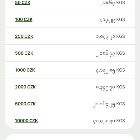
50
CZK
၂၀၈.၆၄
KGS
100
CZK
၄၁၇.၂၉
KGS
250
CZK
၁,၀၄၃.၂၁
KGS
500
CZK
၂,၀၈၆.၄၃
KGS
1000
CZK
၄,၁၇၂.၈၅
KGS
2000
CZK
၈,၃၄၅.၇၀
KGS
5000
CZK
၂၀,၈၆၄.၂၅
KGS
10000
CZK
၄၁,၇၂၈.၅၀
KGS