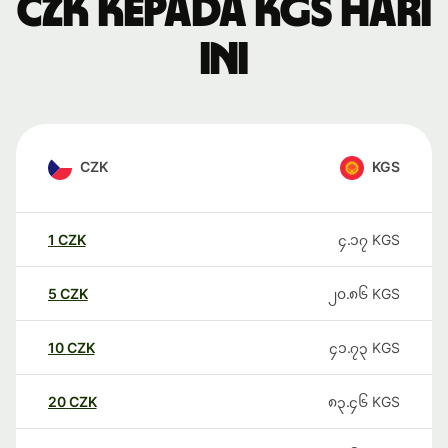
CZK kepada KGS hari
ini
CZK
KGS
1
CZK
၄.၁၇
KGS
5
CZK
၂၀.၈၆
KGS
10
CZK
၄၁.၇၃
KGS
20
CZK
၈၃.၄၆
KGS