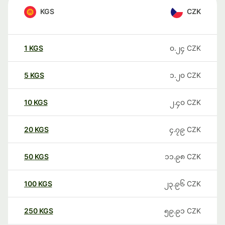
KGS
CZK
1
KGS
၀.၂၄
CZK
5
KGS
၁.၂၀
CZK
10
KGS
၂.၄၀
CZK
20
KGS
၄.၇၉
CZK
50
KGS
၁၁.၉၈
CZK
100
KGS
၂၃.၉၆
CZK
250
KGS
၅၉.၉၁
CZK