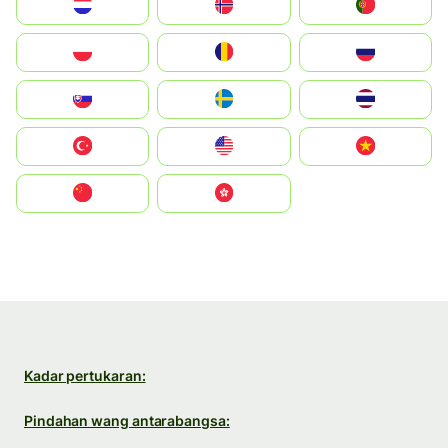
Nederland
Norge
Portugal
Polska
România
Россия
Slovensko
Ruoŧŧa
ไทย
Türkiye
United States
Vietnam
中国
中國香港特別行政區
Kadar pertukaran:
Pindahan wang antarabangsa: