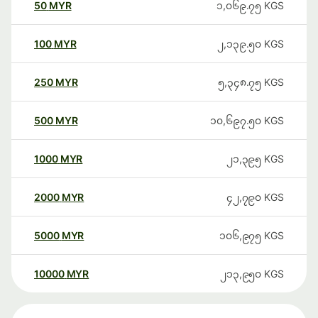
50
MYR
၁,၀၆၉.၇၅
KGS
100
MYR
၂,၁၃၉.၅၀
KGS
250
MYR
၅,၃၄၈.၇၅
KGS
500
MYR
၁၀,၆၉၇.၅၀
KGS
1000
MYR
၂၁,၃၉၅
KGS
2000
MYR
၄၂,၇၉၀
KGS
5000
MYR
၁၀၆,၉၇၅
KGS
10000
MYR
၂၁၃,၉၅၀
KGS