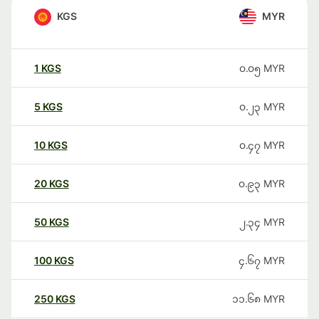
KGS
MYR
1
KGS
၀.၀၅
MYR
5
KGS
၀.၂၃
MYR
10
KGS
၀.၄၇
MYR
20
KGS
၀.၉၃
MYR
50
KGS
၂.၃၄
MYR
100
KGS
၄.၆၇
MYR
250
KGS
၁၁.၆၈
MYR