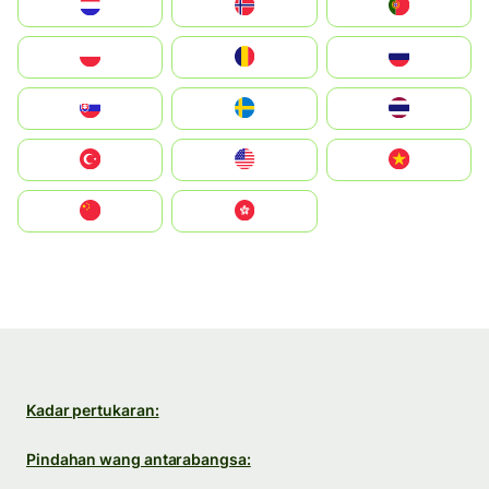
Nederland
Norge
Portugal
Polska
România
Россия
Slovensko
Ruoŧŧa
ไทย
Türkiye
United States
Vietnam
中国
中國香港特別行政區
Kadar pertukaran:
Pindahan wang antarabangsa: