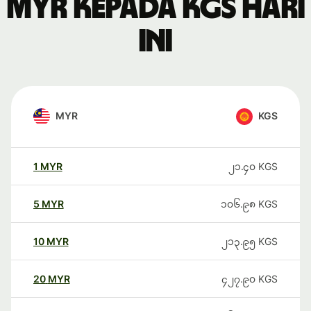
MYR kepada KGS hari
ini
MYR
KGS
1
MYR
၂၁.၄၀
KGS
5
MYR
၁၀၆.၉၈
KGS
10
MYR
၂၁၃.၉၅
KGS
20
MYR
၄၂၇.၉၀
KGS