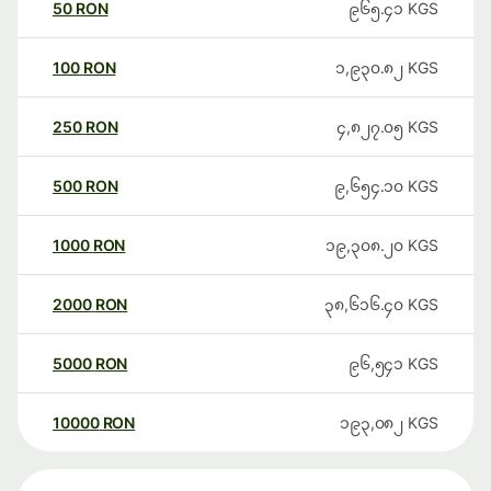
50
RON
၉၆၅.၄၁
KGS
100
RON
၁,၉၃၀.၈၂
KGS
250
RON
၄,၈၂၇.၀၅
KGS
500
RON
၉,၆၅၄.၁၀
KGS
1000
RON
၁၉,၃၀၈.၂၀
KGS
2000
RON
၃၈,၆၁၆.၄၀
KGS
5000
RON
၉၆,၅၄၁
KGS
10000
RON
၁၉၃,၀၈၂
KGS