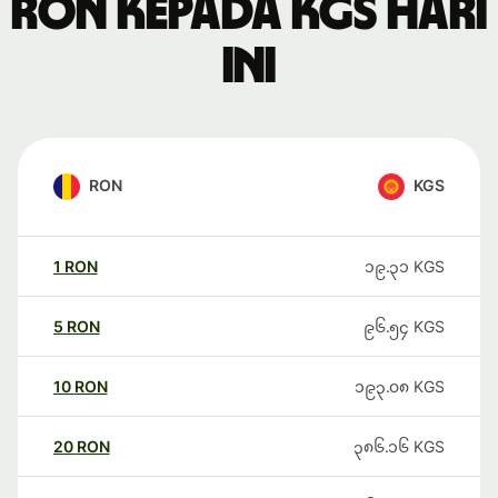
RON kepada KGS hari
ini
RON
KGS
1
RON
၁၉.၃၁
KGS
5
RON
၉၆.၅၄
KGS
10
RON
၁၉၃.၀၈
KGS
20
RON
၃၈၆.၁၆
KGS