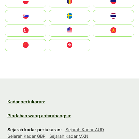
Polska
România
Россия
Slovensko
Ruoŧŧa
ไทย
Türkiye
United States
Vietnam
中国
中國香港特別行政區
Kadar pertukaran:
Pindahan wang antarabangsa:
Sejarah kadar pertukaran:
Sejarah Kadar AUD
Sejarah Kadar GBP
Sejarah Kadar MXN