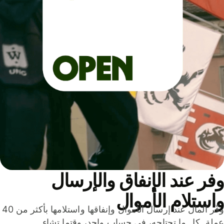
ر عند الإنفاق والإرسال
ستلام الأموال
وفّر المال عند إرسال الأموال وإنفاقها واستلامها بأكثر من 40
لة. كل ما تحتاجه، في حساب واحد، وقتما تشاء.