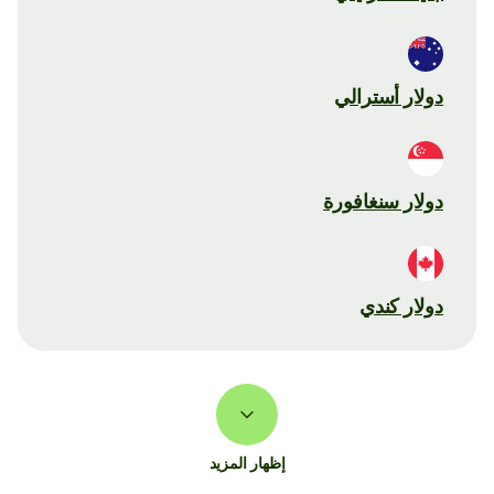
دولار أسترالي
دولار سنغافورة
دولار كندي
إظهار المزيد