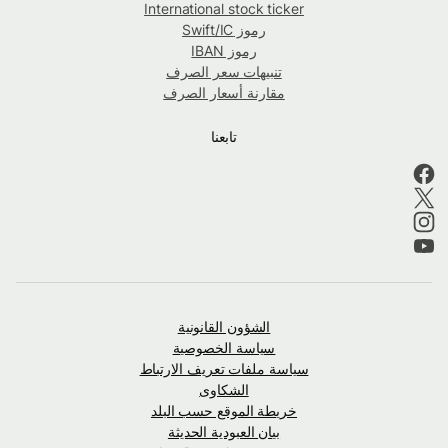
International stock ticker
رموز Swift/IC
رموز IBAN
تنبيهات سعر الصرف
مقارنة أسعار الصرف
تابعنا
الشؤون القانونية
سياسة الخصوصية
سياسة ملفات تعريف الارتباط
الشكاوى
خريطة الموقع حسب البلد
بيان العبودية الحديثة