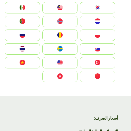
South Korea
Malay
Mexico
Nederland
Norge
Portugal
Polska
România
Россия
Slovensko
Ruoŧŧa
ไทย
Türkiye
United States
Vietnam
中国
中國香港特別行政區
أسعار الصرف: