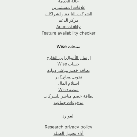
حالة الخدمة
علاقات المستثمرين
الشركات التابعة والشراكات
مركز الدعم
Accessibility
Feature availability checker
منتجات Wise
إرسال الأموال إلى الخارج
حساب Wise
بطاقة خصم مباشر دولية
تحويل مبلغ كبير
استلام المال
منصة Wise
بطاقة خصم مباشر للشركات
مدفوعات جماعية
الموارد
Research privacy policy
أداة تحويل العملة