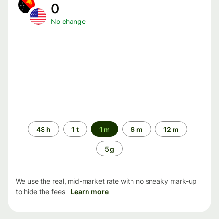
0
No change
Time
48 h
1 t
1 m
6 m
12 m
period
5 g
We use the real, mid-market rate with no sneaky mark-up
to hide the fees.
Learn more