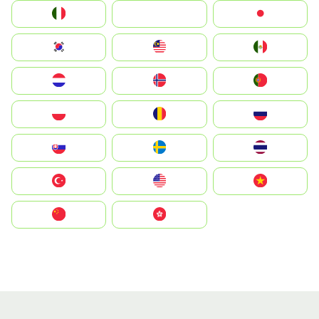
Italia
JA
Japan
South Korea
Malay
Mexico
Nederland
Norge
Portugal
Polska
România
Россия
Slovensko
Ruoŧŧa
ไทย
Türkiye
United States
Vietnam
中国
中國香港特別行政區