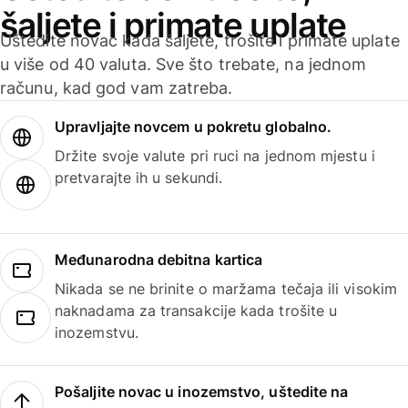
šaljete i primate uplate
Uštedite novac kada šaljete, trošite i primate uplate
u više od 40 valuta. Sve što trebate, na jednom
računu, kad god vam zatreba.
Upravljajte novcem u pokretu globalno.
Držite svoje valute pri ruci na jednom mjestu i
pretvarajte ih u sekundi.
Međunarodna debitna kartica
Nikada se ne brinite o maržama tečaja ili visokim
naknadama za transakcije kada trošite u
inozemstvu.
Pošaljite novac u inozemstvo, uštedite na