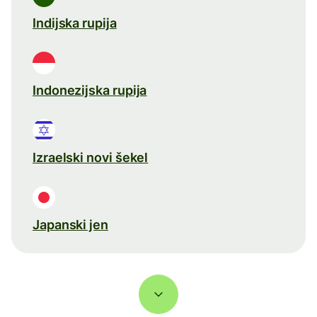
Indijska rupija
Indonezijska rupija
Izraelski novi šekel
Japanski jen