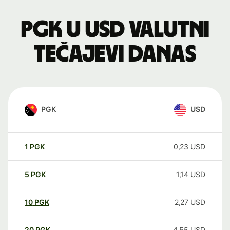
PGK u USD valutni
tečajevi danas
PGK
USD
1
PGK
0,23
USD
5
PGK
1,14
USD
10
PGK
2,27
USD
20
PGK
4,55
USD