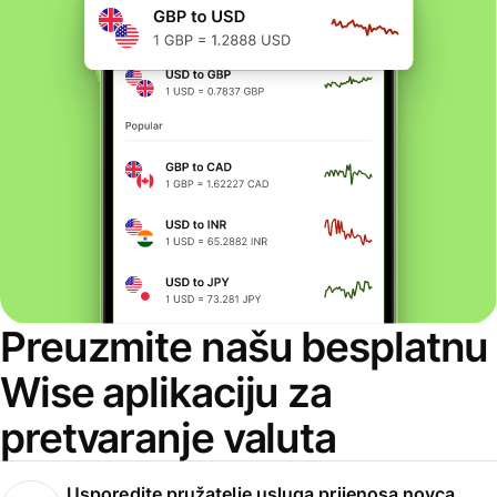
Preuzmite našu besplatnu
Wise aplikaciju za
pretvaranje valuta
Usporedite pružatelje usluga prijenosa novca