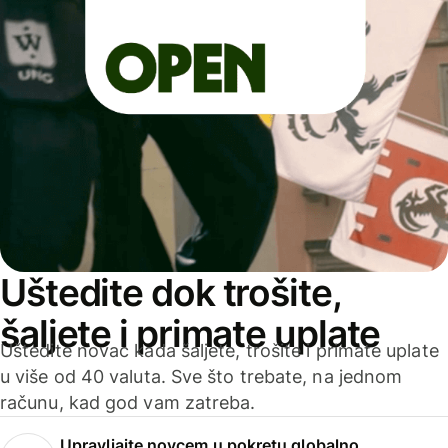
Uštedite dok trošite,
šaljete i primate uplate
Uštedite novac kada šaljete, trošite i primate uplate
u više od 40 valuta. Sve što trebate, na jednom
računu, kad god vam zatreba.
Upravljajte novcem u pokretu globalno.