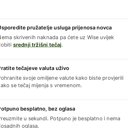
Usporedite pružatelje usluga prijenosa novca
Nema skrivenih naknada pa ćete uz Wise uvijek
dobiti
srednji tržišni tečaj
.
Pratite tečajeve valuta uživo
ohranite svoje omiljene valute kako biste provjerili
kako se tečaj mijenja s vremenom.
Potpuno besplatno, bez oglasa
Preuzmite u sekundi. Potpuno je besplatno i nema
dosadnih oglasa.