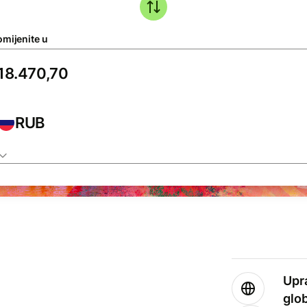
omijenite u
RUB
Upr
glo