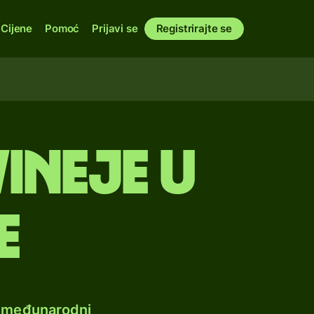
Cijene
Pomoć
Prijavi se
Registrirajte se
ineje u
e
e međunarodni