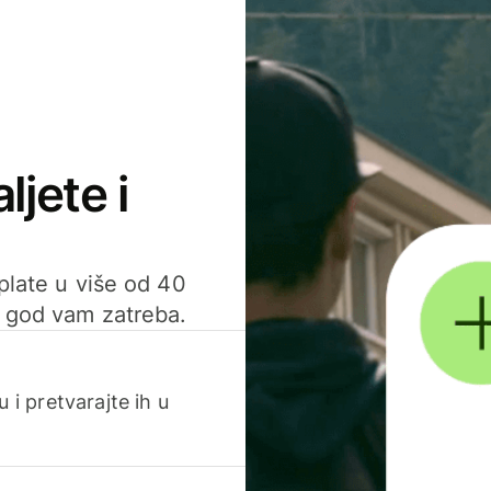
ljete i
uplate u više od 40
d god vam zatreba.
 i pretvarajte ih u