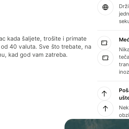
Drži
jedn
sek
c kada šaljete, trošite i primate
Međ
 od 40 valuta. Sve što trebate, na
Nik
u, kad god vam zatreba.
teča
tran
ino
Poš
ušt
Nek
obzi