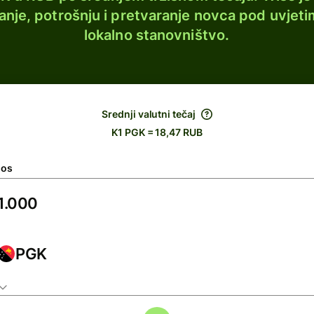
lanje, potrošnju i pretvaranje novca pod uvjeti
lokalno stanovništvo.
Srednji valutni tečaj
K1 PGK = 18,47 RUB
nos
PGK