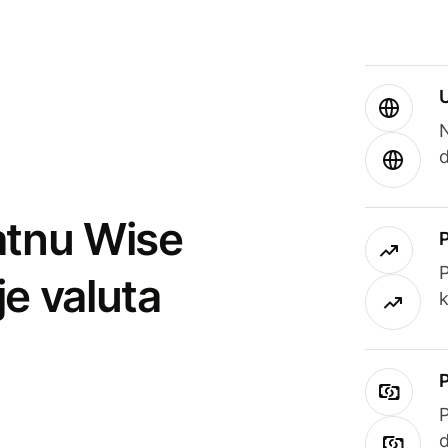
atnu Wise
P
je valuta