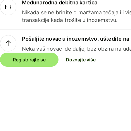
Međunarodna debitna kartica
Nikada se ne brinite o maržama tečaja ili 
transakcije kada trošite u inozemstvu.
Pošaljite novac u inozemstvo, uštedite n
Neka vaš novac ide dalje, bez obzira na uda
Registrirajte se
Doznajte više