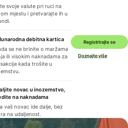
te svoje valute pri ruci na
om mjestu i pretvarajte ih u
undi.
unarodna debitna kartica
Registrirajte se
ada se ne brinite o maržama
Doznajte više
ja ili visokim naknadama za
sakcije kada trošite u
zemstvu.
aljite novac u inozemstvo,
edite na naknadama
a vaš novac ide dalje, bez
ra na udaljenost.