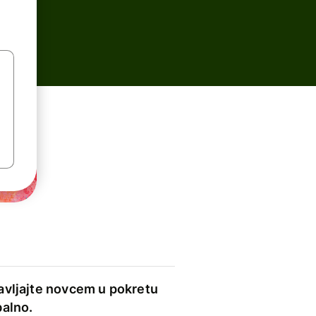
avljajte novcem u pokretu
balno.