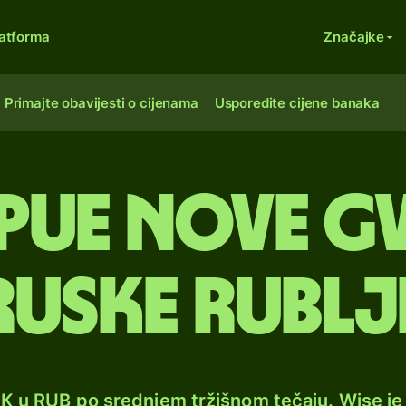
atforma
Značajke
Primajte obavijesti o cijenama
Usporedite cijene banaka
apue Nove Gv
ruske rublj
GK u RUB po srednjem tržišnom tečaju. Wise j