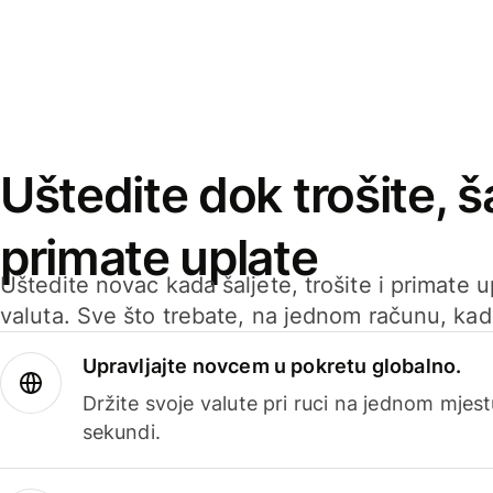
Uštedite dok trošite, ša
primate uplate
Uštedite novac kada šaljete, trošite i primate 
valuta. Sve što trebate, na jednom računu, ka
Upravljajte novcem u pokretu globalno.
Držite svoje valute pri ruci na jednom mjestu
sekundi.