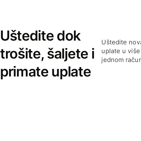
Uštedite dok
Uštedite nova
trošite, šaljete i
uplate u više
jednom račun
primate uplate