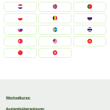
Nederland
Norge
Portugal
Polska
România
Россия
Slovensko
Ruoŧŧa
ไทย
Türkiye
United States
Vietnam
中国
中國香港特別行政區
Wechselkurse:
Auslandsüberweisung: