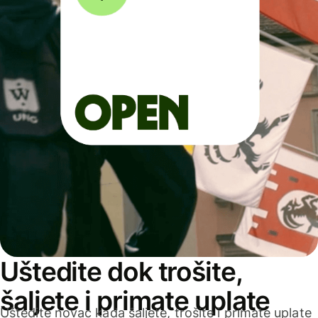
Uštedite dok trošite,
šaljete i primate uplate
Uštedite novac kada šaljete, trošite i primate uplate