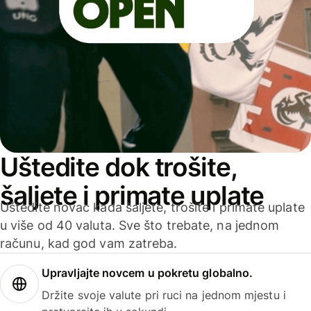
Uštedite dok trošite,
šaljete i primate uplate
Uštedite novac kada šaljete, trošite i primate uplate
u više od 40 valuta. Sve što trebate, na jednom
računu, kad god vam zatreba.
Upravljajte novcem u pokretu globalno.
Držite svoje valute pri ruci na jednom mjestu i