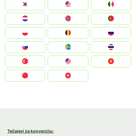
South Korea
Malay
Mexico
Nederland
Norge
Portugal
Polska
România
Россия
Slovensko
Ruoŧŧa
ไทย
Türkiye
United States
Vietnam
中国
中國香港特別行政區
Tečajevi za konverziju: