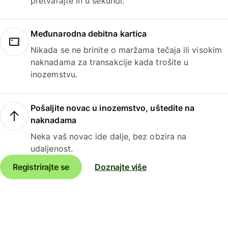
pretvarajte ih u sekundi.
Međunarodna debitna kartica
Nikada se ne brinite o maržama tečaja ili visokim
naknadama za transakcije kada trošite u
inozemstvu.
Pošaljite novac u inozemstvo, uštedite na
naknadama
Neka vaš novac ide dalje, bez obzira na
udaljenost.
Registrirajte se
Doznajte više