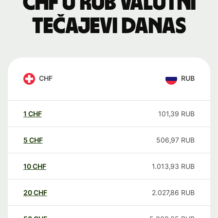
CHF u RUB valutni
tečajevi danas
CHF
RUB
1
CHF
101,39
RUB
5
CHF
506,97
RUB
10
CHF
1.013,93
RUB
20
CHF
2.027,86
RUB