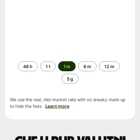
Time
48 h
1 t
1 m
6 m
12 m
period
5 g
We use the real, mid-market rate with no sneaky mark-up
to hide the fees.
Learn more