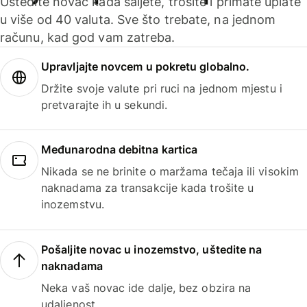
Uštedite novac kada šaljete, trošite i primate uplate
u više od 40 valuta. Sve što trebate, na jednom
računu, kad god vam zatreba.
Upravljajte novcem u pokretu globalno.
Držite svoje valute pri ruci na jednom mjestu i
pretvarajte ih u sekundi.
Međunarodna debitna kartica
Nikada se ne brinite o maržama tečaja ili visokim
naknadama za transakcije kada trošite u
inozemstvu.
Pošaljite novac u inozemstvo, uštedite na
naknadama
Neka vaš novac ide dalje, bez obzira na
udaljenost.