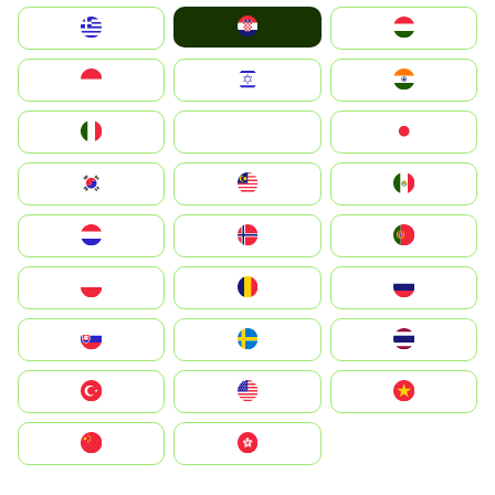
Hrvatska
Greece
Magyarország
Indonesia
Israel
India
Italia
JA
Japan
South Korea
Malay
Mexico
Nederland
Norge
Portugal
Polska
România
Россия
Slovensko
Ruoŧŧa
ไทย
Türkiye
United States
Vietnam
中国
中國香港特別行政區