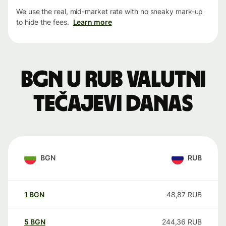
We use the real, mid-market rate with no sneaky mark-up
to hide the fees.
Learn more
BGN u RUB valutni
tečajevi danas
BGN
RUB
1
BGN
48,87
RUB
5
BGN
244,36
RUB