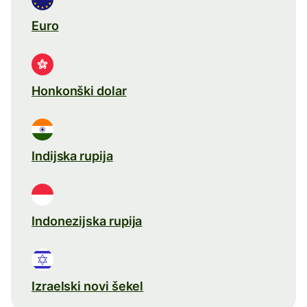
Euro
Honkonški dolar
Indijska rupija
Indonezijska rupija
Izraelski novi šekel