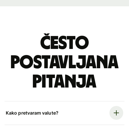
Često
postavljana
pitanja
Kako pretvaram valute?