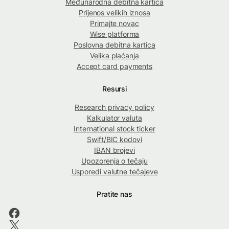
Međunarodna debitna kartica
Prijenos velikih iznosa
Primajte novac
Wise platforma
Poslovna debitna kartica
Velika plaćanja
Accept card payments
Resursi
Research privacy policy
Kalkulator valuta
International stock ticker
Swift/BIC kodovi
IBAN brojevi
Upozorenja o tečaju
Usporedi valutne tečajeve
Pratite nas