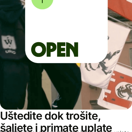
Uštedite dok trošite,
šaljete i primate uplate