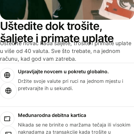
Uštedite dok trošite,
šaljete i primate uplate
Uštedite novac kada šaljete, trošite i primate uplate
u više od 40 valuta. Sve što trebate, na jednom
računu, kad god vam zatreba.
Upravljajte novcem u pokretu globalno.
Držite svoje valute pri ruci na jednom mjestu i
pretvarajte ih u sekundi.
Međunarodna debitna kartica
Nikada se ne brinite o maržama tečaja ili visokim
naknadama za transakcije kada trošite u