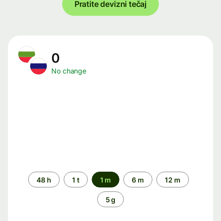
Pratite devizni tečaj
0
No change
Time
48 h
1 t
1 m
6 m
12 m
period
5 g