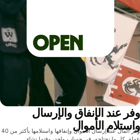
ر عند الإنفاق والإرسال
ستلام الأموال
وفّر المال عند إرسال الأموال وإنفاقها واستلامها بأكثر من 40
لة. كل ما تحتاجه، في حساب واحد، وقتما تشاء.