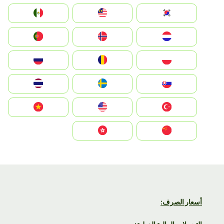
South Korea
Malay
Mexico
Nederland
Norge
Portugal
Polska
România
Россия
Slovensko
Ruoŧŧa
ไทย
Türkiye
United States
Vietnam
中国
中國香港特別行政區
أسعار الصرف: