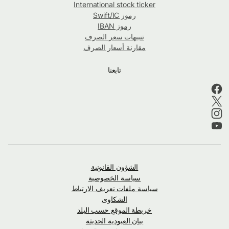
International stock ticker
رموز Swift/IC
رموز IBAN
تنبيهات سعر الصرف
مقارنة أسعار الصرف
تابعنا
الشؤون القانونية
سياسة الخصوصية
سياسة ملفات تعريف الارتباط
الشكاوى
خريطة الموقع حسب البلد
بيان العبودية الحديثة