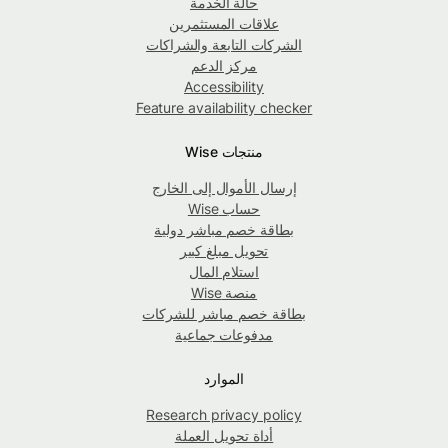
حالة الخدمة
علاقات المستثمرين
الشركات التابعة والشراكات
مركز الدعم
Accessibility
Feature availability checker
منتجات Wise
إرسال الأموال إلى الخارج
حساب Wise
بطاقة خصم مباشر دولية
تحويل مبلغ كبير
استلام المال
منصة Wise
بطاقة خصم مباشر للشركات
مدفوعات جماعية
الموارد
Research privacy policy
أداة تحويل العملة