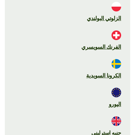
الزلوتي البولندي
الفرنك السويسري
الكرونا السويدية
اليورو
جنيه استرليني