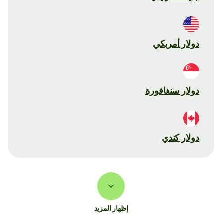
دولار أمريكي
دولار سنغافورة
دولار كندي
إظهار المزيد