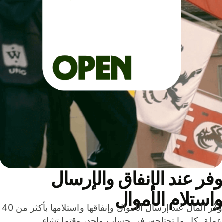
ر عند الإنفاق والإرسال
ستلام الأموال
وفّر المال عند إرسال الأموال وإنفاقها واستلامها بأكثر من 40
لة. كل ما تحتاجه، في حساب واحد، وقتما تشاء.