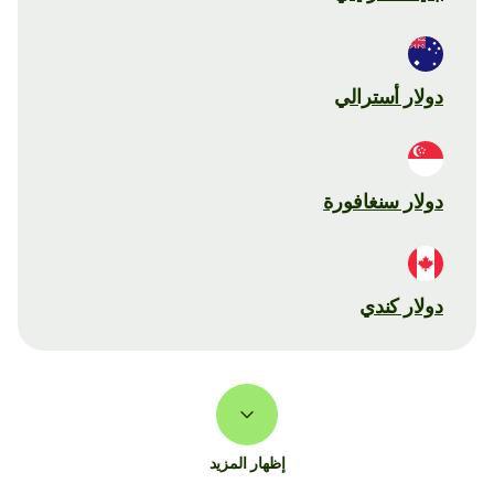
دولار أسترالي
دولار سنغافورة
دولار كندي
إظهار المزيد