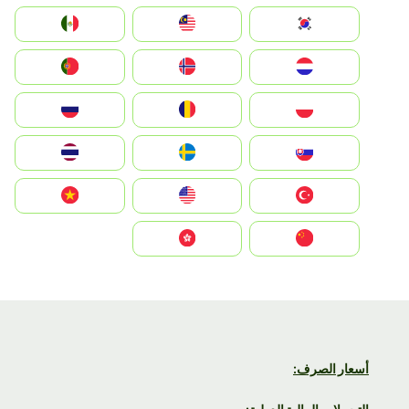
South Korea
Malay
Mexico
Nederland
Norge
Portugal
Polska
România
Россия
Slovensko
Ruoŧŧa
ไทย
Türkiye
United States
Vietnam
中国
中國香港特別行政區
أسعار الصرف: