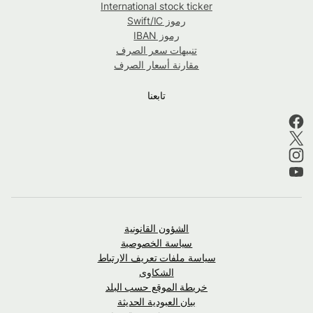
International stock ticker
رموز Swift/IC
رموز IBAN
تنبيهات سعر الصرف
مقارنة أسعار الصرف
تابعنا
الشؤون القانونية
سياسة الخصوصية
سياسة ملفات تعريف الارتباط
الشكاوى
خريطة الموقع حسب البلد
بيان العبودية الحديثة