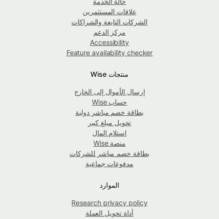
حالة الخدمة
علاقات المستثمرين
الشركات التابعة والشراكات
مركز الدعم
Accessibility
Feature availability checker
منتجات Wise
إرسال الأموال إلى الخارج
حساب Wise
بطاقة خصم مباشر دولية
تحويل مبلغ كبير
استلام المال
منصة Wise
بطاقة خصم مباشر للشركات
مدفوعات جماعية
الموارد
Research privacy policy
أداة تحويل العملة