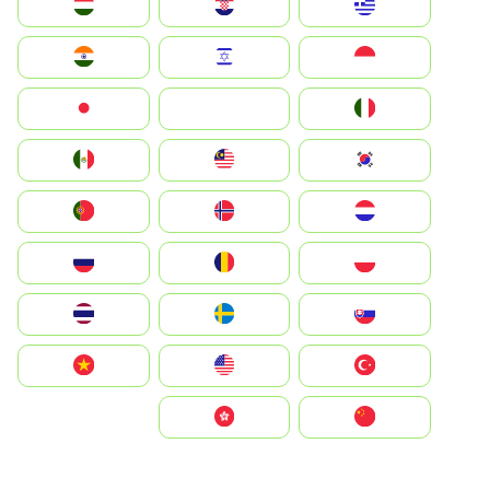
Greece
Hrvatska
Magyarország
Indonesia
Israel
India
Italia
JA
Japan
South Korea
Malay
Mexico
Nederland
Norge
Portugal
Polska
România
Россия
Slovensko
Ruoŧŧa
ไทย
Türkiye
United States
Vietnam
中国
中國香港特別行政區