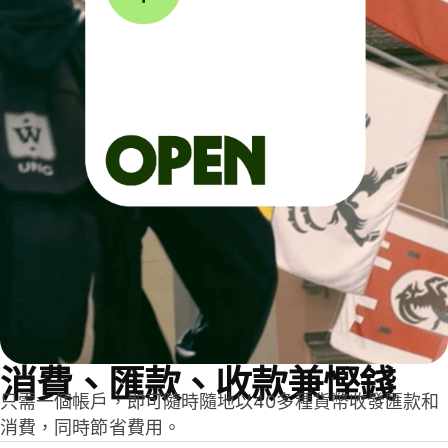
消費、匯款、收款兼慳錢
只需一個帳戶，即可隨時隨地以40多種貨幣收發匯款和
消費，同時節省費用。