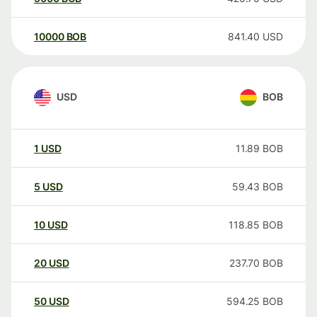
10000
BOB
841.40
USD
USD
BOB
1
USD
11.89
BOB
5
USD
59.43
BOB
10
USD
118.85
BOB
20
USD
237.70
BOB
50
USD
594.25
BOB