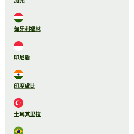
加元
匈牙利福林
印尼盾
印度盧比
土耳其里拉