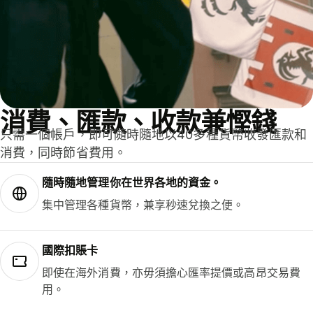
消費、匯款、收款兼慳錢
只需一個帳戶，即可隨時隨地以40多種貨幣收發匯款和
消費，同時節省費用。
隨時隨地管理你在世界各地的資金。
集中管理各種貨幣，兼享秒速兌換之便。
國際扣賬卡
即使在海外消費，亦毋須擔心匯率提價或高昂交易費
用。