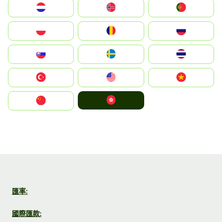
Nederland
Norge
Portugal
Polska
România
Россия
Slovensko
Ruoŧŧa
ไทย
Türkiye
United States
Vietnam
中國香港特別行政區
中国
匯率:
國際匯款: