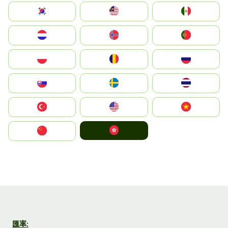
South Korea
Malay
Mexico
Nederland
Norge
Portugal
Polska
România
Россия
Slovensko
Ruoŧŧa
ไทย
Türkiye
United States
Vietnam
中國香港特別行政區
中国
匯率: