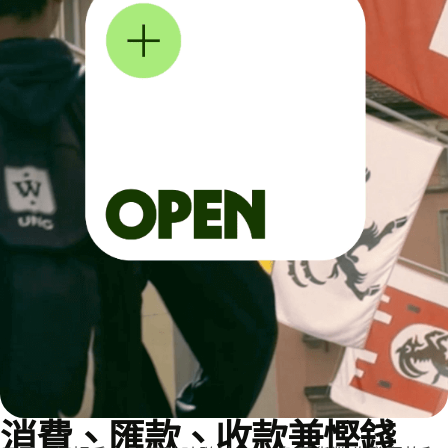
消費、匯款、收款兼慳錢