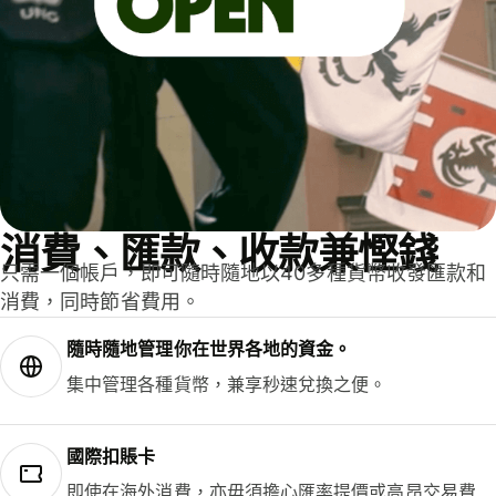
消費、匯款、收款兼慳錢
只需一個帳戶，即可隨時隨地以40多種貨幣收發匯款和
消費，同時節省費用。
隨時隨地管理你在世界各地的資金。
集中管理各種貨幣，兼享秒速兌換之便。
國際扣賬卡
即使在海外消費，亦毋須擔心匯率提價或高昂交易費