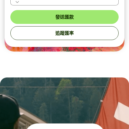
發送匯款
追蹤匯率