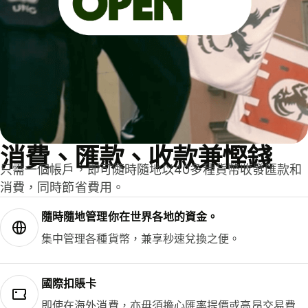
消費、匯款、收款兼慳錢
只需一個帳戶，即可隨時隨地以40多種貨幣收發匯款和
消費，同時節省費用。
隨時隨地管理你在世界各地的資金。
集中管理各種貨幣，兼享秒速兌換之便。
國際扣賬卡
即使在海外消費，亦毋須擔心匯率提價或高昂交易費