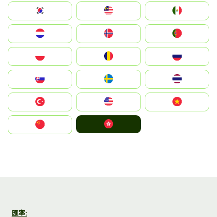
South Korea
Malay
Mexico
Nederland
Norge
Portugal
Polska
România
Россия
Slovensko
Ruoŧŧa
ไทย
Türkiye
United States
Vietnam
中國香港特別行政區
中国
匯率: