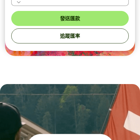
發送匯款
追蹤匯率