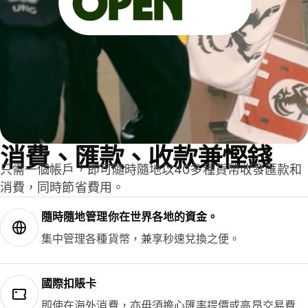
消費、匯款、收款兼慳錢
只需一個帳戶，即可隨時隨地以40多種貨幣收發匯款和
消費，同時節省費用。
隨時隨地管理你在世界各地的資金。
集中管理各種貨幣，兼享秒速兌換之便。
國際扣賬卡
即使在海外消費，亦毋須擔心匯率提價或高昂交易費