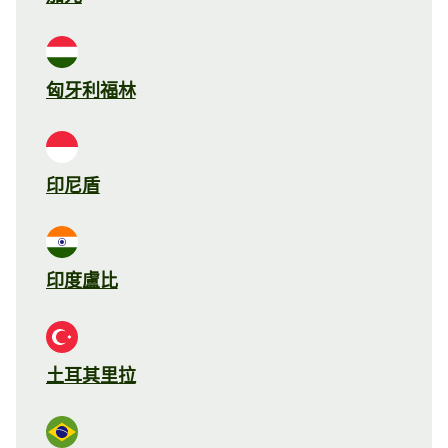
匈牙利福林
印尼盾
印度盧比
土耳其里拉