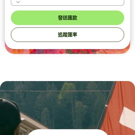
發送匯款
追蹤匯率