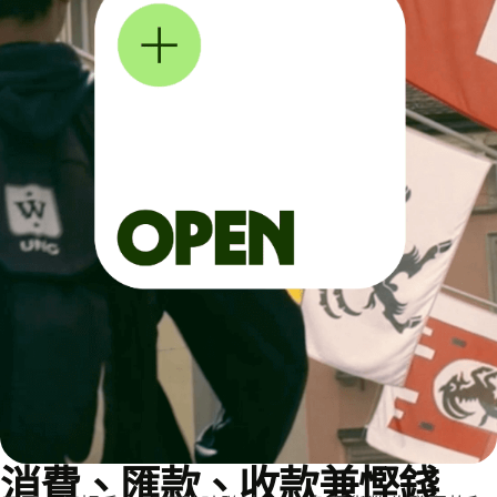
消費、匯款、收款兼慳錢