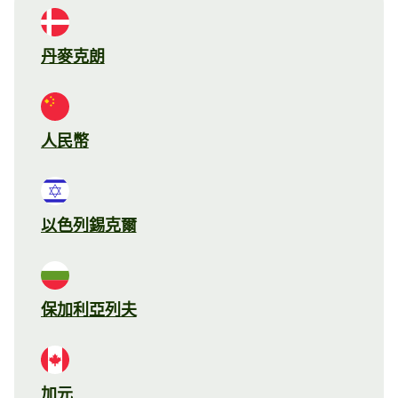
丹麥克朗
人民幣
以色列錫克爾
保加利亞列夫
加元