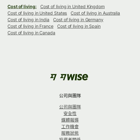
Cost of living:
Cost of living in United Kingdom
Cost of living in United States
Cost of living in Australia
Cost of living in India
Cost of living in Germany
Cost of living in France
Cost of living in Spain
Cost of living in Canada
公司與團隊
公司與團隊
安全性
媒體報導
工作機會
服務狀態
投資者關係