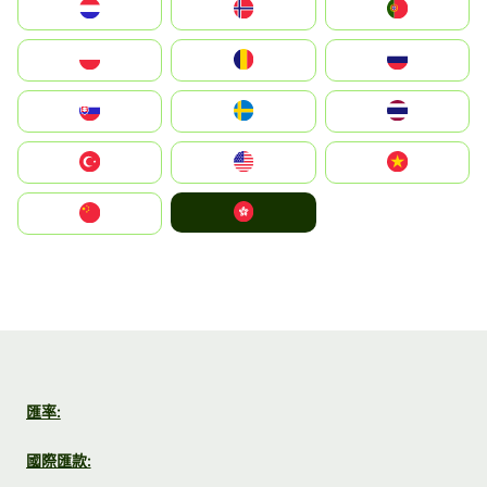
Nederland
Norge
Portugal
Polska
România
Россия
Slovensko
Ruoŧŧa
ไทย
Türkiye
United States
Vietnam
中國香港特別行政區
中国
匯率:
國際匯款: