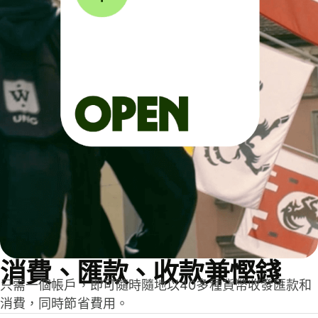
消費、匯款、收款兼慳錢
只需一個帳戶，即可隨時隨地以40多種貨幣收發匯款和
消費，同時節省費用。