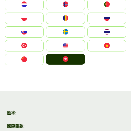
Nederland
Norge
Portugal
Polska
România
Россия
Slovensko
Ruoŧŧa
ไทย
Türkiye
United States
Vietnam
中國香港特別行政區
中国
匯率:
國際匯款: