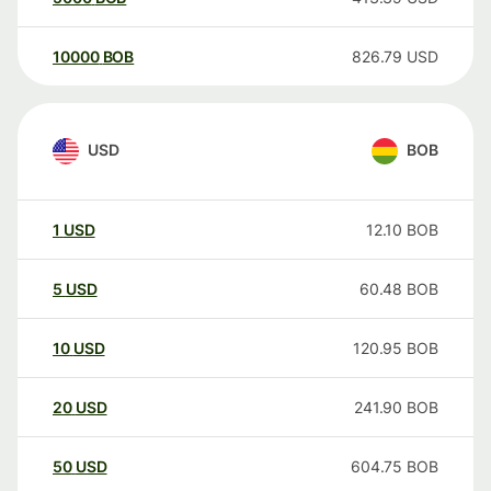
10000
BOB
826.79
USD
USD
BOB
1
USD
12.10
BOB
5
USD
60.48
BOB
10
USD
120.95
BOB
20
USD
241.90
BOB
50
USD
604.75
BOB