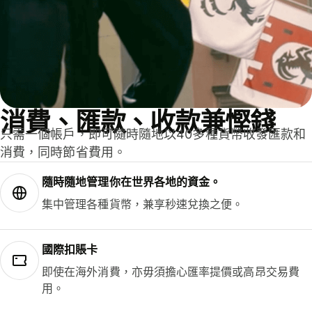
消費、匯款、收款兼慳錢
只需一個帳戶，即可隨時隨地以40多種貨幣收發匯款和
消費，同時節省費用。
隨時隨地管理你在世界各地的資金。
集中管理各種貨幣，兼享秒速兌換之便。
國際扣賬卡
即使在海外消費，亦毋須擔心匯率提價或高昂交易費
用。