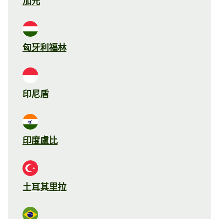
加元
匈牙利福林
印尼盾
印度盧比
土耳其里拉