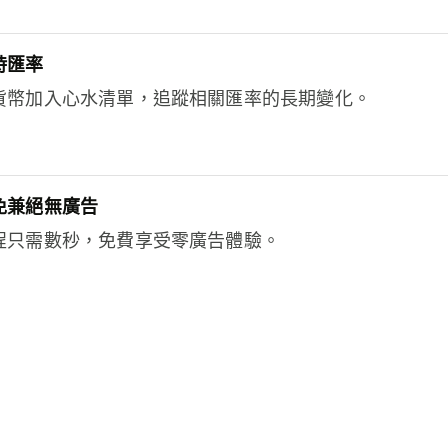
時匯率
貨幣加入心水清單，追蹤相關匯率的長期變化。
免兼絕無廣告
程只需數秒，免費享受零廣告體驗。