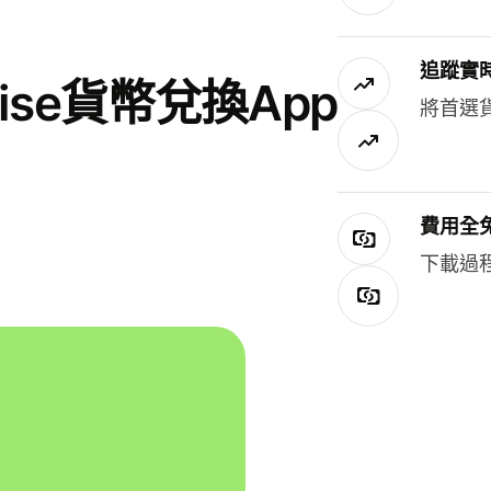
追蹤實
se貨幣兌換App
將首選
費用全
下載過