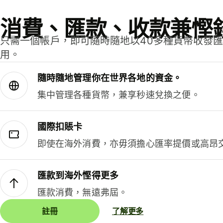
消費、匯款、收款兼慳
只需一個帳戶，即可隨時隨地以40多種貨幣收發
用。
隨時隨地管理你在世界各地的資金。
集中管理各種貨幣，兼享秒速兌換之便。
國際扣賬卡
即使在海外消費，亦毋須擔心匯率提價或高昂
匯款到海外慳得更多
匯款消費，無遠弗屆。
註冊
了解更多