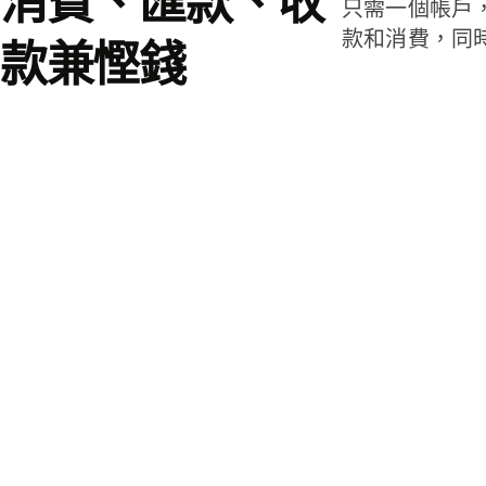
消費、匯款、收
只需一個帳戶
款和消費，同
款兼慳錢