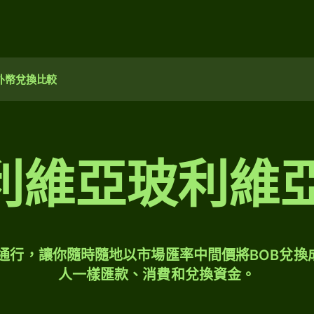
外幣兌換比較
 玻利維亞玻利
球通行，讓你隨時隨地以市場匯率中間價將BOB兌換
人一樣匯款、消費和兌換資金。