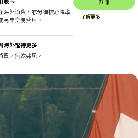
扣賬卡
註冊
在海外消費，亦毋須擔心匯率
了解更多
或高昂交易費用。
到海外慳得更多
消費，無遠弗屆。