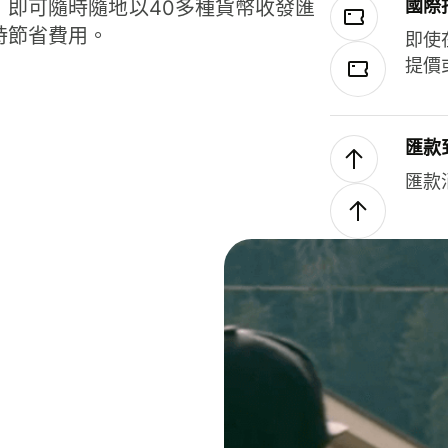
國際
，即可隨時隨地以40多種貨幣收發匯
時節省費用。
即使
提價
匯款
匯款