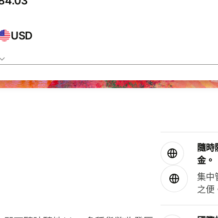
USD
隨時
金。
集中
之便