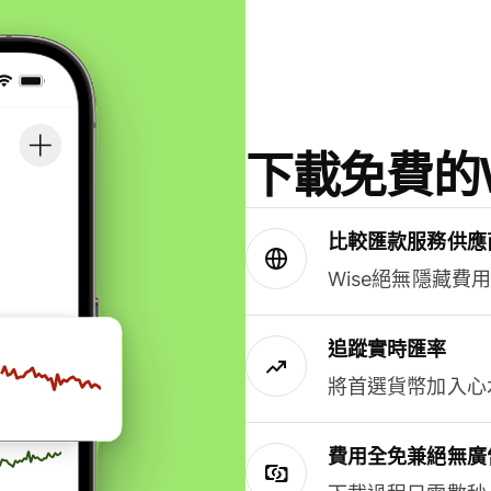
下載免費的W
比較匯款服務供應
Wise絕無隱藏費
追蹤實時匯率
將首選貨幣加入心
費用全免兼絕無廣