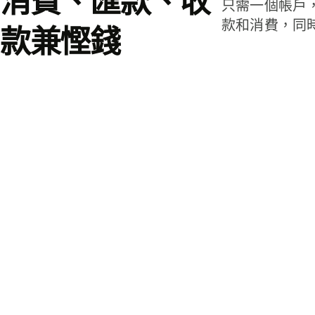
消費、匯款、收
只需一個帳戶
款和消費，同
款兼慳錢