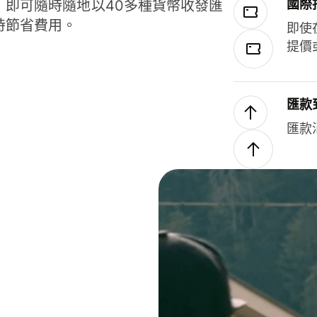
國際
，即可隨時隨地以40多種貨幣收發匯
時節省費用。
即使
提價
匯款
匯款