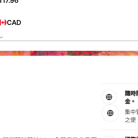
CAD
隨時
金。
集中
之便