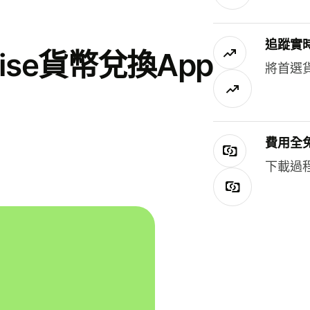
追蹤實
se貨幣兌換App
將首選
費用全
下載過