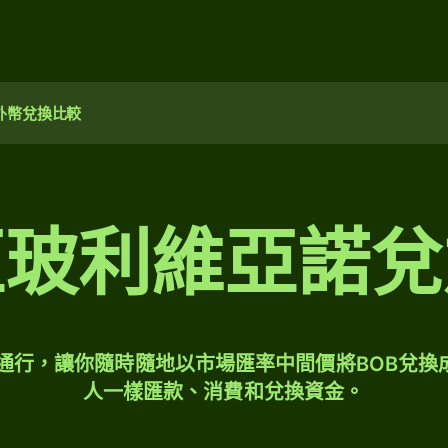
外幣兌換比較
亞玻利維亞諾兌
球通行，讓你隨時隨地以市場匯率中間價將BOB兌換
人一樣匯款、消費和兌換資金。