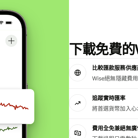
下載免費的W
比較匯款服務供應
Wise絕無隱藏費
追蹤實時匯率
將首選貨幣加入心
費用全免兼絕無廣