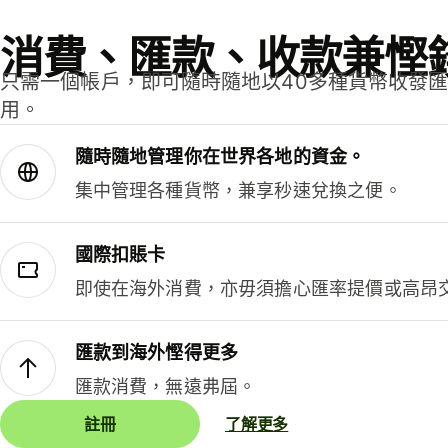
消費、匯款、收款兼慳
只需一個帳戶，即可隨時隨地以40多種貨幣收發
用。
隨時隨地管理你在世界各地的資金。
集中管理各種貨幣，兼享秒速兌換之便。
國際扣賬卡
即使在海外消費，亦毋須擔心匯率提價或高昂
匯款到海外慳得更多
匯款消費，無遠弗屆。
註冊
了解更多