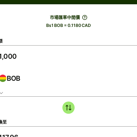
市場匯率中間價
Bs1 BOB = 0.1180 CAD
額
BOB
換至