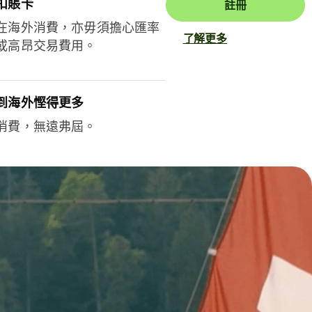
扣賬卡
註冊
在海外消費，亦毋須擔心匯率
了解更多
或高昂交易費用。
到海外慳得更多
消費，無遠弗屆。