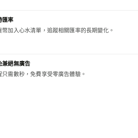
時匯率
貨幣加入心水清單，追蹤相關匯率的長期變化。
免兼絕無廣告
程只需數秒，免費享受零廣告體驗。