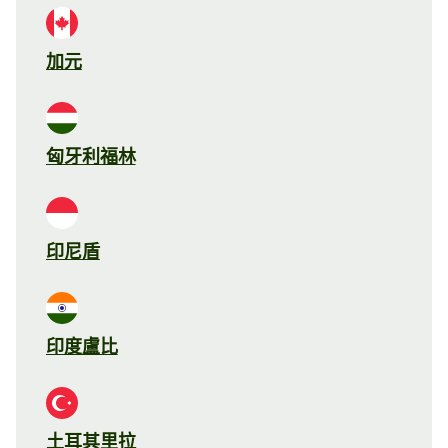
加元
匈牙利福林
印尼盾
印度盧比
土耳其里拉