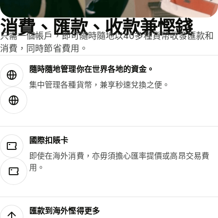
消費、匯款、收款兼慳錢
只需一個帳戶，即可隨時隨地以40多種貨幣收發匯款和
消費，同時節省費用。
隨時隨地管理你在世界各地的資金。
集中管理各種貨幣，兼享秒速兌換之便。
國際扣賬卡
即使在海外消費，亦毋須擔心匯率提價或高昂交易費
用。
匯款到海外慳得更多