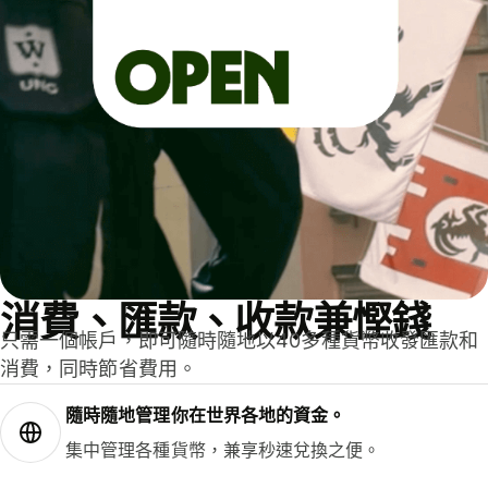
消費、匯款、收款兼慳錢
只需一個帳戶，即可隨時隨地以40多種貨幣收發匯款和
消費，同時節省費用。
隨時隨地管理你在世界各地的資金。
集中管理各種貨幣，兼享秒速兌換之便。