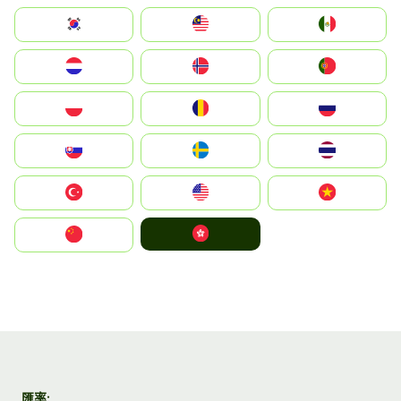
South Korea
Malay
Mexico
Nederland
Norge
Portugal
Polska
România
Россия
Slovensko
Ruoŧŧa
ไทย
Türkiye
United States
Vietnam
中國香港特別行政區
中国
匯率: