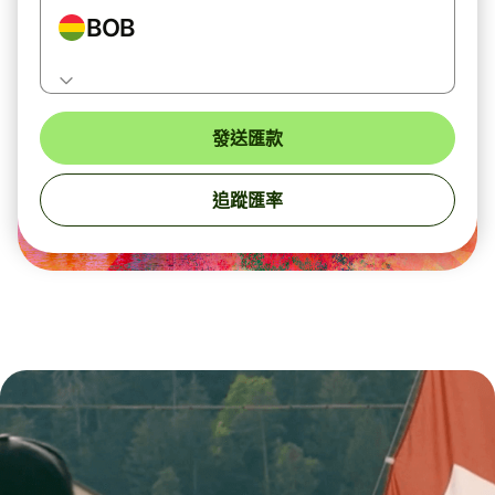
BOB
發送匯款
追蹤匯率