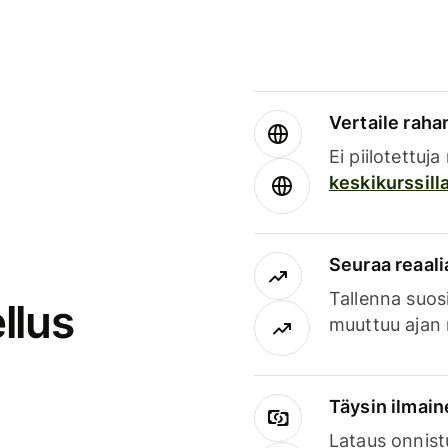
Vertaile rahan
Ei piilotettuj
keskikurssill
Seuraa reaali
Tallenna suosi
llus
muuttuu ajan 
Täysin ilmain
Lataus onnist