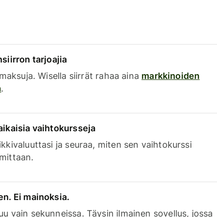
siirron tarjoajia
a maksuja. Wisella siirrät rahaa aina
markkinoiden
a
.
aikaisia vaihtokursseja
kkivaluuttasi ja seuraa, miten sen vaihtokurssi
mittaan.
en. Ei mainoksia.
uu vain sekunneissa. Täysin ilmainen sovellus, jossa