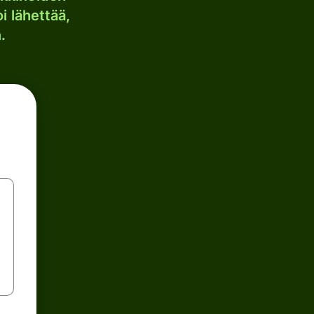
i lähettää,
.