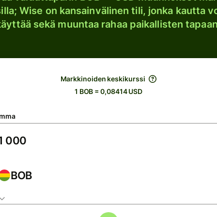
lla; Wise on kansainvälinen tili, jonka kautta vo
käyttää sekä muuntaa rahaa paikallisten tapaan
Markkinoiden keskikurssi
1 BOB = 0,08414 USD
umma
BOB