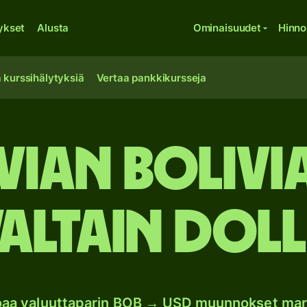
ykset
Alusta
Ominaisuudet
Hinno
 kurssihälytyksiä
Vertaa pankkikursseja
vian boliv
altain doll
joaa valuuttaparin BOB → USD muunnokset mar