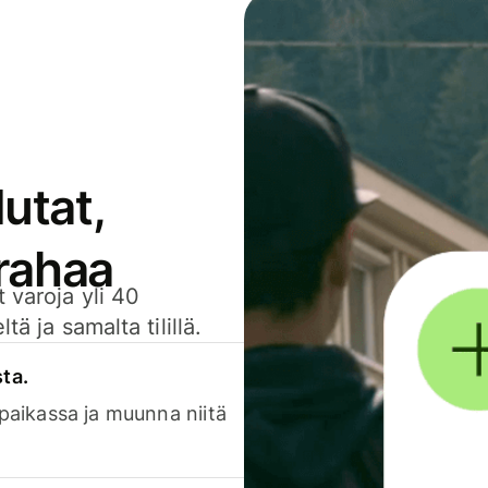
utat,
 rahaa
 varoja yli 40
ä ja samalta tilillä.
sta.
 paikassa ja muunna niitä