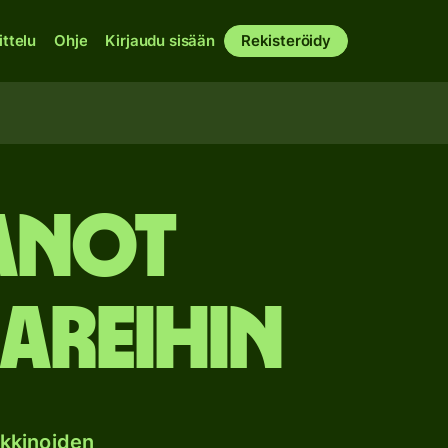
ittelu
Ohje
Kirjaudu sisään
Rekisteröidy
ianot
areihin
kkinoiden