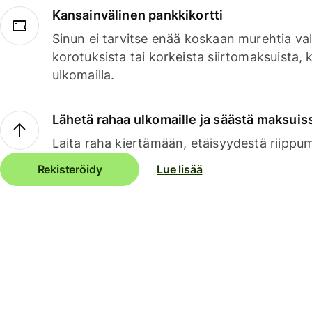
Kansainvälinen pankkikortti
Sinun ei tarvitse enää koskaan murehtia va
korotuksista tai korkeista siirtomaksuista,
ulkomailla.
Lähetä rahaa ulkomaille ja säästä maksuis
Laita raha kiertämään, etäisyydestä riippu
Rekisteröidy
Lue lisää