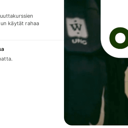
luuttakurssien
 kun käytät rahaa
sa
matta.