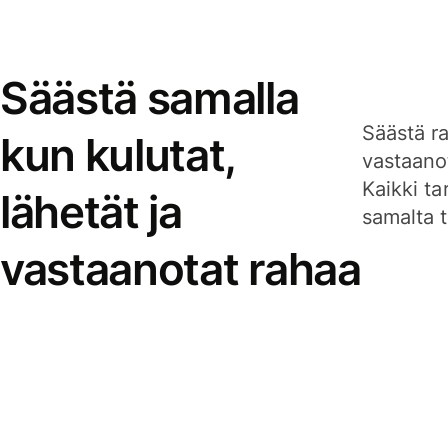
Säästä samalla
Säästä ra
kun kulutat,
vastaanot
Kaikki ta
lähetät ja
samalta ti
vastaanotat rahaa