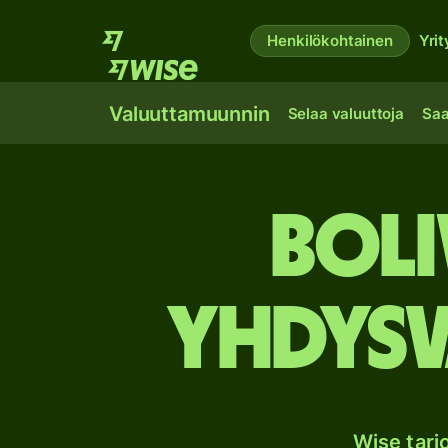
Henkilökohtainen
Yrit
Valuuttamuunnin
Selaa valuuttoja
Saa
Boli
Yhdysv
Wise tar