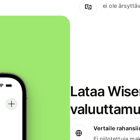
ei ole ärsyttä
Lataa Wise
valuuttamu
Vertaile rahansii
Ei piilotettuja ma