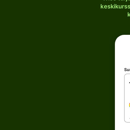
keskikurssi
S