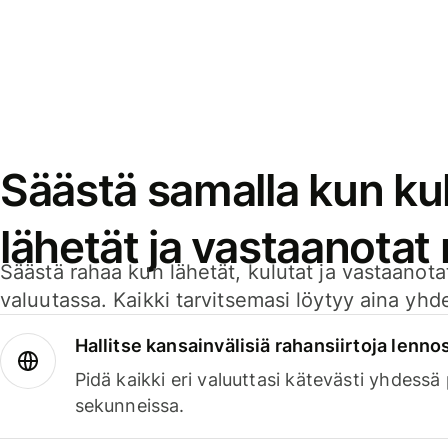
Säästä samalla kun kul
lähetät ja vastaanotat
Säästä rahaa kun lähetät, kulutat ja vastaanotat
valuutassa. Kaikki tarvitsemasi löytyy aina yhdelt
Hallitse kansainvälisiä rahansiirtoja lenno
Pidä kaikki eri valuuttasi kätevästi yhdessä
sekunneissa.