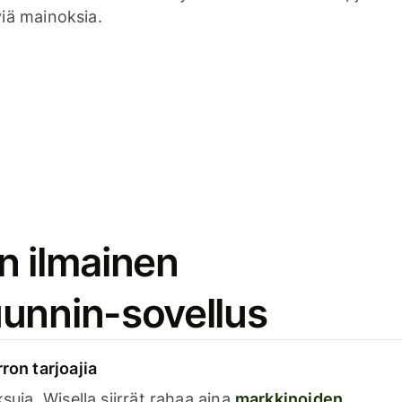
viä mainoksia.
n ilmainen
unnin-sovellus
rron tarjoajia
ksuja. Wisella siirrät rahaa aina
markkinoiden