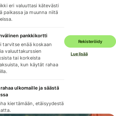
ikki eri valuuttasi kätevästi
ä paikassa ja muunna niitä
eissa.
nvälinen pankkikortti
Rekisteröidy
i tarvitse enää koskaan
ia valuuttakurssien
Lue lisää
sista tai korkeista
aksuista, kun käytät rahaa
lla.
rahaa ulkomaille ja säästä
issa
aha kiertämään, etäisyydestä
atta.