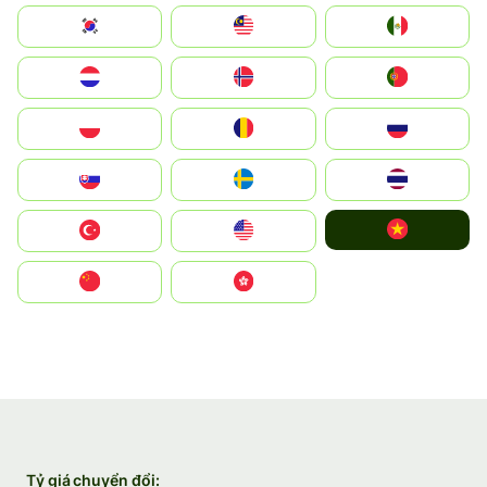
South Korea
Malay
Mexico
Nederland
Norge
Portugal
Polska
România
Россия
Slovensko
Ruoŧŧa
ไทย
Vietnam
Türkiye
United States
中国
中國香港特別行政區
Tỷ giá chuyển đổi: