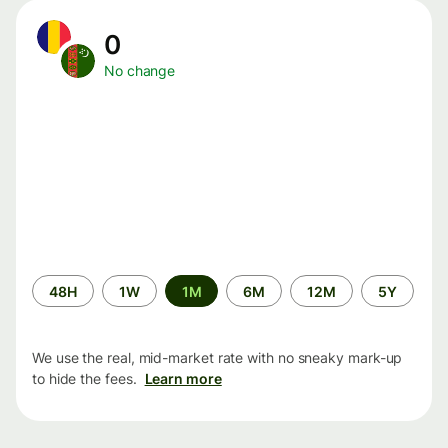
0
No change
Time
48H
1W
1M
6M
12M
5Y
period
We use the real, mid-market rate with no sneaky mark-up
to hide the fees.
Learn more