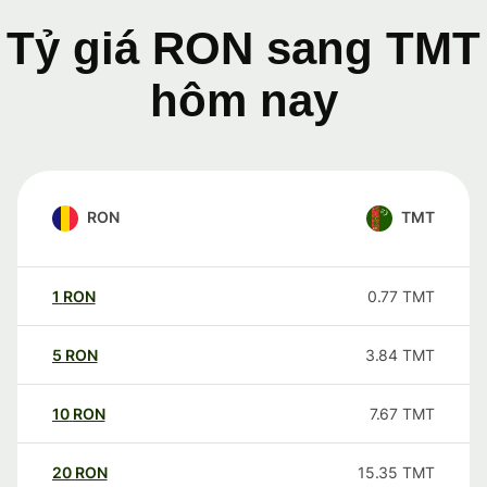
Tỷ giá RON sang TMT
hôm nay
RON
TMT
1
RON
0.77
TMT
5
RON
3.84
TMT
10
RON
7.67
TMT
20
RON
15.35
TMT