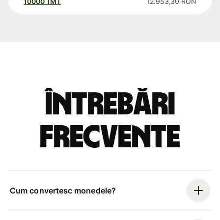
10000
TMT
12.953,30
RON
Întrebări
frecvente
Cum convertesc monedele?