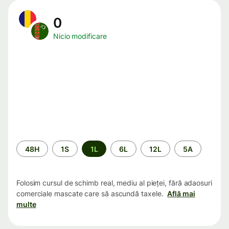
0
Nicio modificare
Perioada
48H
1S
1L
6L
12L
5A
Folosim cursul de schimb real, mediu al pieței, fără adaosuri
comerciale mascate care să ascundă taxele.
Află mai
multe