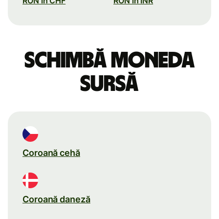
RON în CHF
RON în INR
Schimbă moneda
sursă
Coroană cehă
Coroană daneză