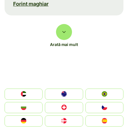
Forint maghiar
Arată mai mult
الإمارات العربية المتحدة
Australia
Brazil
България
Switzerland
Czechia
Deutschland
Denmark
España