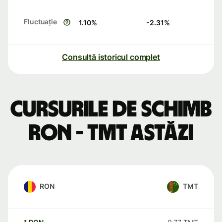
Fluctuație
1.10
%
-2.31
%
Consultă istoricul complet
Cursurile de schimb
RON - TMT astăzi
RON
TMT