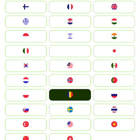
Suomi
France
United Kingdom
Greece
Hrvatska
Magyarország
Indonesia
Israel
India
Italia
JA
Japan
South Korea
Malay
Mexico
Nederland
Norge
Portugal
România
Polska
Россия
Slovensko
Ruoŧŧa
ไทย
Türkiye
United States
Vietnam
中国
中國香港特別行政區