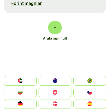
Forint maghiar
Arată mai mult
الإمارات العربية المتحدة
Australia
Brazil
България
Switzerland
Czechia
Deutschland
Denmark
España