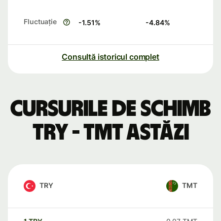
Fluctuație
-1.51
%
-4.84
%
Consultă istoricul complet
Cursurile de schimb
TRY - TMT astăzi
TRY
TMT