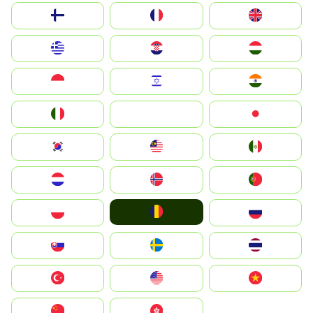
Suomi
France
United Kingdom
Greece
Hrvatska
Magyarország
Indonesia
Israel
India
Italia
JA
Japan
South Korea
Malay
Mexico
Nederland
Norge
Portugal
România
Polska
Россия
Slovensko
Ruoŧŧa
ไทย
Türkiye
United States
Vietnam
中国
中國香港特別行政區