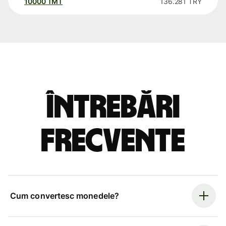
10000
TMT
136.281
TRY
Întrebări
frecvente
Cum convertesc monedele?