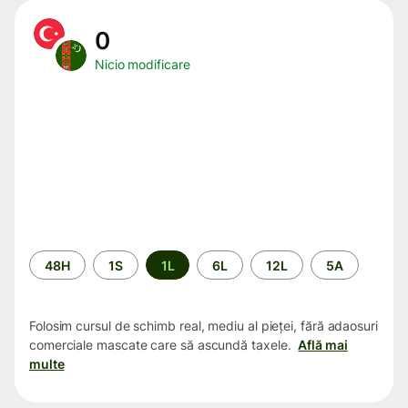
0
Nicio modificare
Perioada
48H
1S
1L
6L
12L
5A
Folosim cursul de schimb real, mediu al pieței, fără adaosuri
comerciale mascate care să ascundă taxele.
Află mai
multe