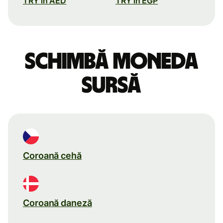
TRY în AED
TRY în EGP
Schimbă moneda
sursă
Coroană cehă
Coroană daneză