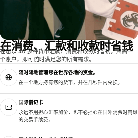
在消费、汇款和收款时省钱
在您以 40 多种货币汇款、消费和收款时省钱。只需一
个账户，即可随时满足您的所有需求。
随时随地管理您在世界各地的资金。
在一个地方持有您的货币，并在几秒钟内兑换。
国际借记卡
永远不用担心汇率加价，也不必担心在国外消费时高昂
的交易手续费。