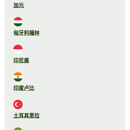
加元
匈牙利福林
印尼盾
印度卢比
土耳其里拉