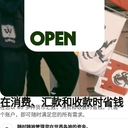
在消费、汇款和收款时省钱
在您以 40 多种货币汇款、消费和收款时省钱。只需一
个账户，即可随时满足您的所有需求。
随时随地管理您在世界各地的资金。