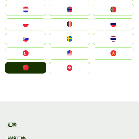
Nederland
Norge
Portugal
Polska
România
Россия
Slovensko
Ruoŧŧa
ไทย
Türkiye
United States
Vietnam
中国
中國香港特別行政區
汇率:
跨境汇款: