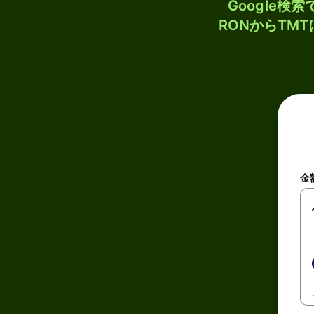
Google
RONからTM
金