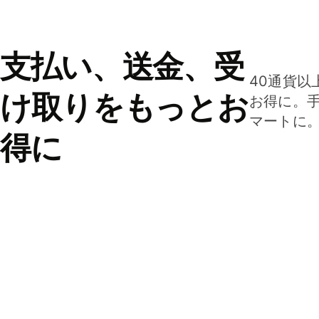
支払い、送金、受
40通貨以
け取りをもっとお
お得に。
マートに
得に