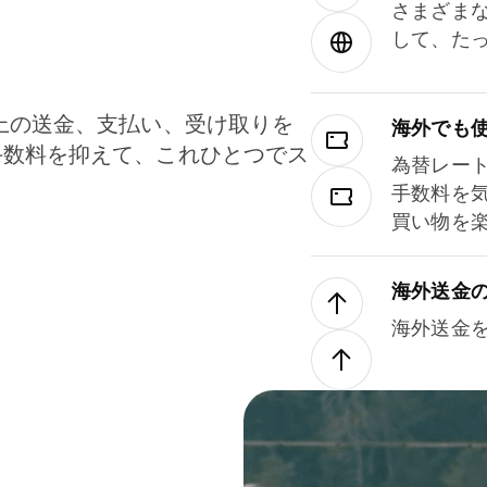
さまざま
して、た
上の送金、支払い、受け取りを
海外でも
手数料を抑えて、これひとつでス
為替レー
。
手数料を
買い物を
海外送金
海外送金