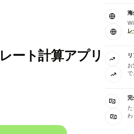
海
W
レ
替レート計算アプリ
リ
お
で
完
た
わ