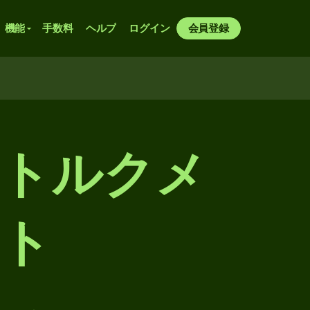
機能
手数料
ヘルプ
ログイン
会員登録
らトルクメ
ナト