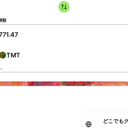
替額
TMT
どこでもグ⁠