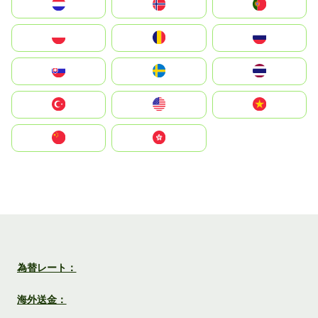
Nederland
Norge
Portugal
Polska
România
Россия
Slovensko
Ruoŧŧa
ไทย
Türkiye
United States
Vietnam
中国
中國香港特別行政區
為替レート：
海外送金：