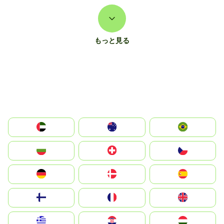
もっと見る
الإمارات العربية المتحدة
Australia
Brazil
България
Switzerland
Czechia
Deutschland
Denmark
España
Suomi
France
United Kingdom
Greece
Hrvatska
Magyarország