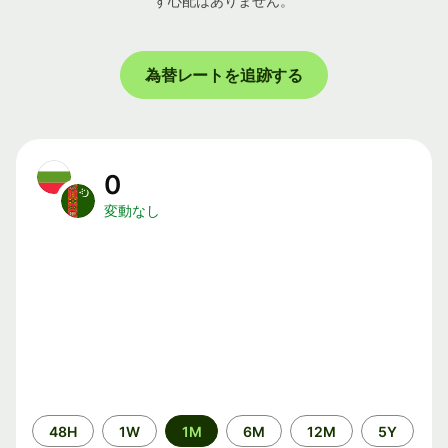
す心配はありません。
為替レートを追跡する
0
変動なし
期
48H
1W
1M
6M
12M
5Y
間