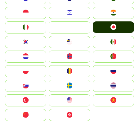
Indonesia
Israel
India
Japan
Italia
JA
South Korea
Malay
Mexico
Nederland
Norge
Portugal
Polska
România
Россия
Slovensko
Ruoŧŧa
ไทย
Türkiye
United States
Vietnam
中国
中國香港特別行政區