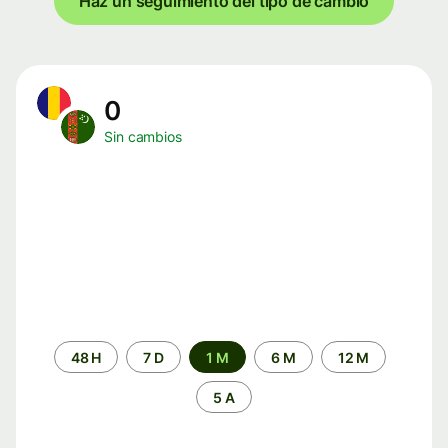
Haz un seguimiento del tipo de cambio
0
Sin cambios
Periodo
48 H
7 D
1 M
6 M
12 M
de
tiempo
5 A