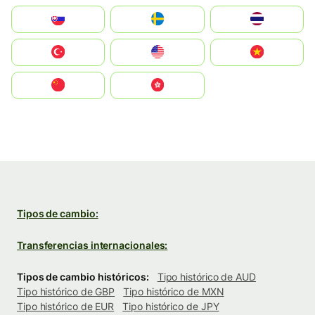
Slovensko
Ruoŧŧa
ไทย
Türkiye
United States
Vietnam
中国
中國香港特別行政區
Tipos de cambio:
Transferencias internacionales:
Tipos de cambio históricos:
Tipo histórico de AUD
Tipo histórico de GBP
Tipo histórico de MXN
Tipo histórico de EUR
Tipo histórico de JPY