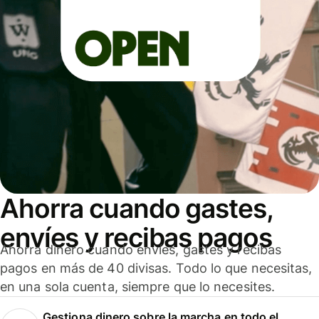
Ahorra cuando gastes,
envíes y recibas pagos
Ahorra dinero cuando envíes, gastes y recibas
pagos en más de 40 divisas. Todo lo que necesitas,
en una sola cuenta, siempre que lo necesites.
Gestiona dinero sobre la marcha en todo el