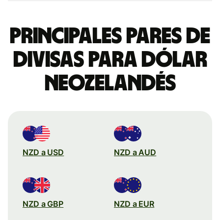
Principales pares de
divisas para dólar
neozelandés
NZD a USD
NZD a AUD
NZD a GBP
NZD a EUR