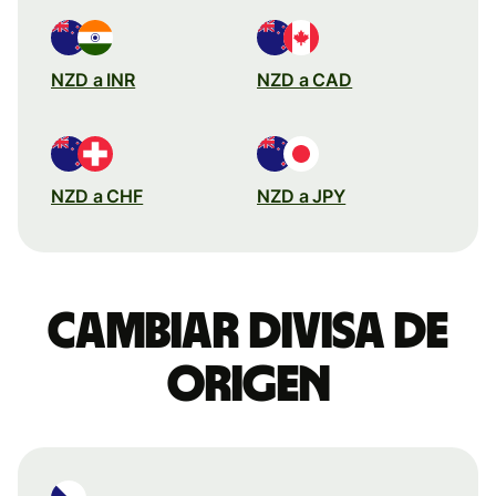
NZD a INR
NZD a CAD
NZD a CHF
NZD a JPY
Cambiar divisa de
origen