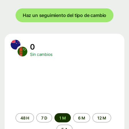
Haz un seguimiento del tipo de cambio
0
Sin cambios
Periodo
48 H
7 D
1 M
6 M
12 M
de
tiempo