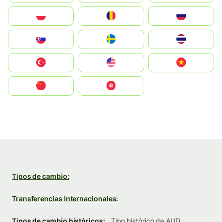
Polska
România
Россия
Slovensko
Ruoŧŧa
ไทย
Türkiye
United States
Vietnam
中国
中國香港特別行政區
Tipos de cambio:
Transferencias internacionales:
Tipos de cambio históricos:
Tipo histórico de AUD