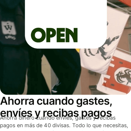
Ahorra cuando gastes,
envíes y recibas pagos
Ahorra dinero cuando envíes, gastes y recibas
pagos en más de 40 divisas. Todo lo que necesitas,