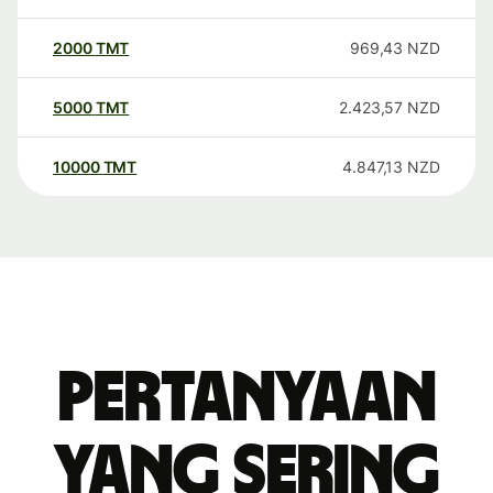
2000
TMT
969,43
NZD
5000
TMT
2.423,57
NZD
10000
TMT
4.847,13
NZD
Pertanyaan
yang sering