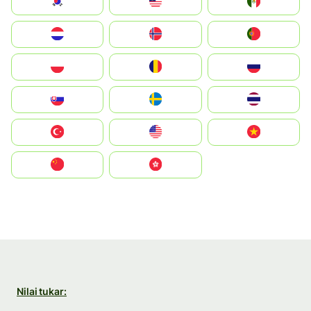
South Korea
Malay
Mexico
Nederland
Norge
Portugal
Polska
România
Россия
Slovensko
Ruoŧŧa
ไทย
Türkiye
United States
Vietnam
中国
中國香港特別行政區
Nilai tukar: