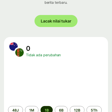
berita terbaru.
Lacak nilai tukar
0
Tidak ada perubahan
Periode
48J
1M
1B
6B
12B
5Th