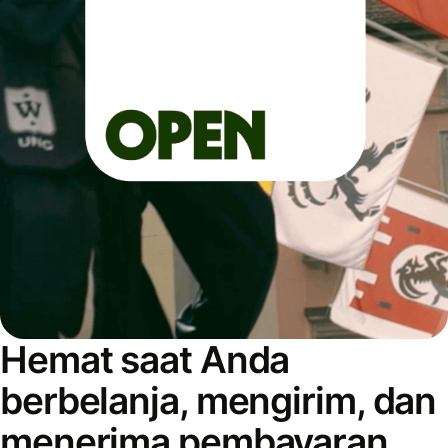
Hemat saat Anda
berbelanja, mengirim, dan
menerima pembayaran