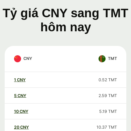
Tỷ giá CNY sang TMT
hôm nay
CNY
TMT
1
CNY
0.52
TMT
5
CNY
2.59
TMT
10
CNY
5.19
TMT
20
CNY
10.37
TMT