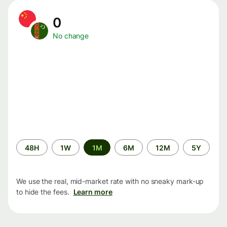
0
No change
Time
48H
1W
1M
6M
12M
5Y
period
We use the real, mid-market rate with no sneaky mark-up
to hide the fees.
Learn more