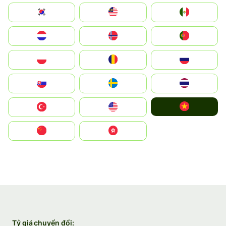
South Korea
Malay
Mexico
Nederland
Norge
Portugal
Polska
România
Россия
Slovensko
Ruoŧŧa
ไทย
Vietnam
Türkiye
United States
中国
中國香港特別行政區
Tỷ giá chuyển đổi: