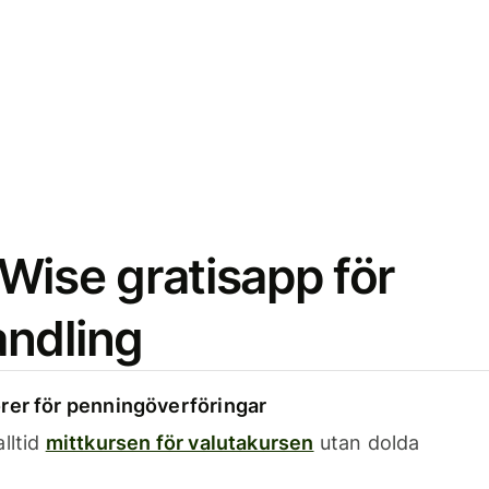
Wise gratisapp för
ndling
rer för penningöverföringar
lltid
mittkursen för valutakursen
utan dolda