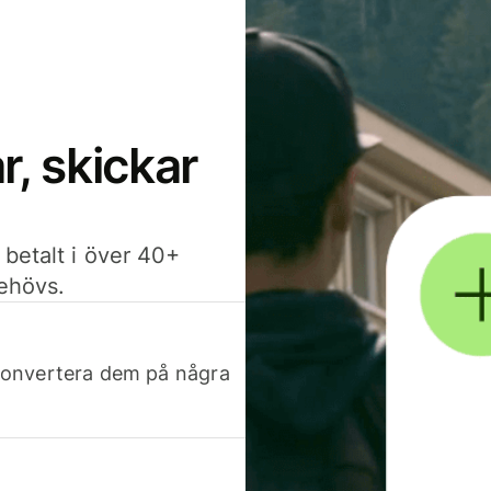
, skickar
 betalt i över 40+
behövs.
h konvertera dem på några