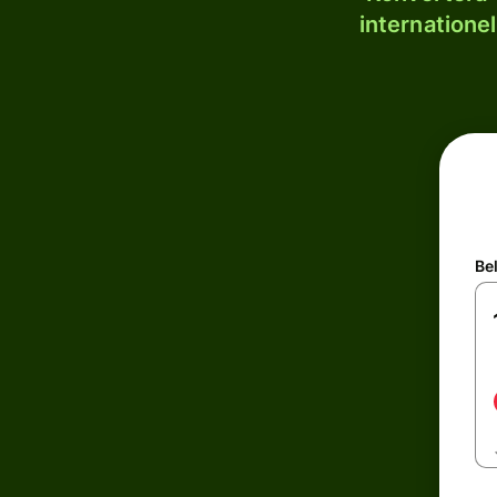
internatione
Be