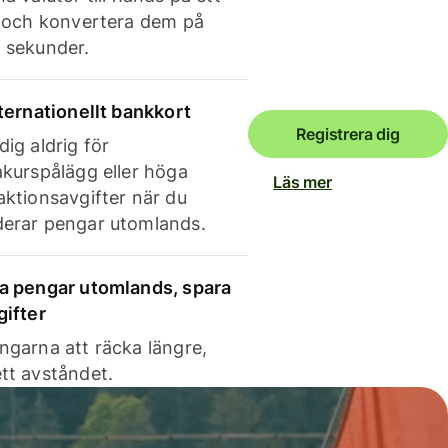
e och konvertera dem på
 sekunder.
nternationellt bankkort
Registrera dig
dig aldrig för
akurspålägg eller höga
Läs mer
aktionsavgifter när du
erar pengar utomlands.
a pengar utomlands, spara
gifter
ngarna att räcka längre,
tt avståndet.