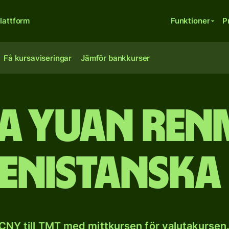
lattform
Funktioner
P
Få kursaviseringar
Jämför bankkurser
a yuan renm
enistanska
CNY till TMT med mittkursen för valutakursen.