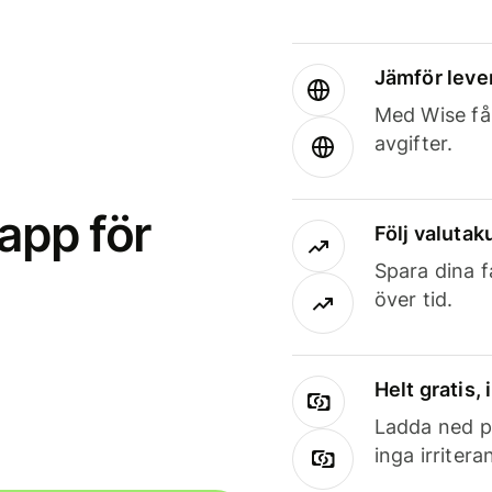
Jämför leve
Med Wise får
avgifter.
app för
Följ valutaku
Spara dina f
över tid.
Helt gratis,
Ladda ned på
inga irriter