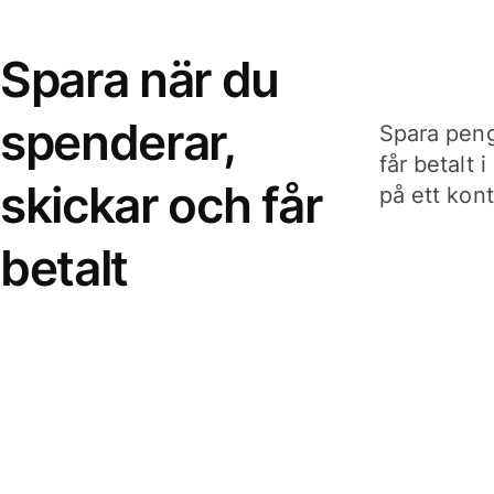
Spara när du
spenderar,
Spara peng
får betalt 
skickar och får
på ett kon
betalt