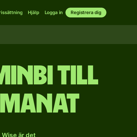
rissättning
Hjälp
Logga in
Registrera dig
inbi till
 manat
 Wise är det