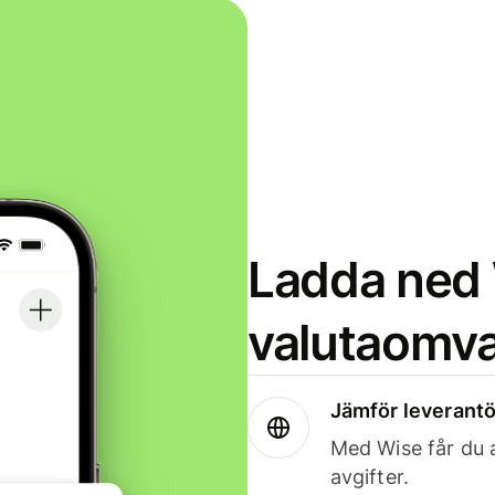
Ladda ned 
valutaomva
Jämför leverantö
Med Wise får du a
avgifter.