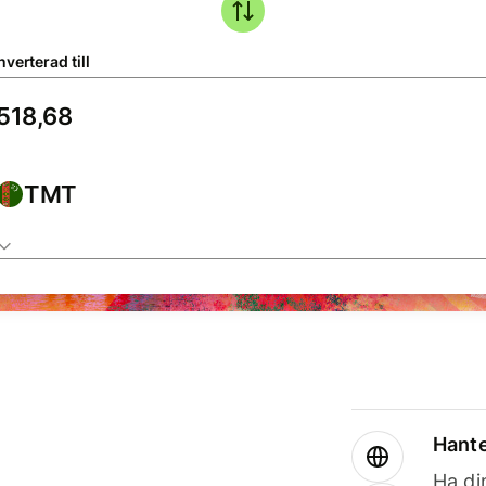
verterad till
TMT
Hante
Ha din