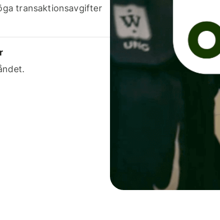
höga transaktionsavgifter
r
åndet.