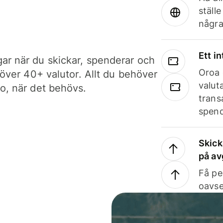
ställ
några
Ett i
ar när du skickar, spenderar och
Oroa 
i över 40+ valutor. Allt du behöver
valut
to, när det behövs.
trans
spend
Skick
på av
Få pe
oavse