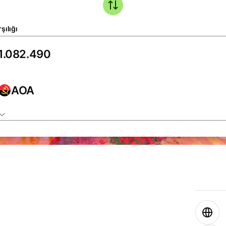
şılığı
AOA