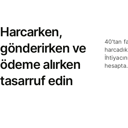
Harcarken,
40'tan f
gönderirken ve
harcadık
İhtiyacın
ödeme alırken
hesapta.
tasarruf edin