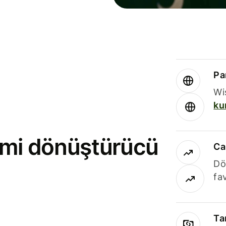
Par
Wi
ku
rimi dönüştürücü
Ca
Dö
fav
Ta