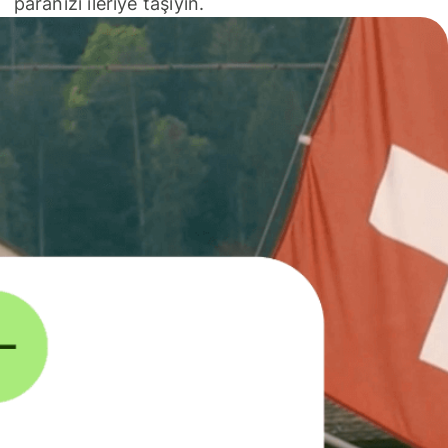
paranızı ileriye taşıyın.