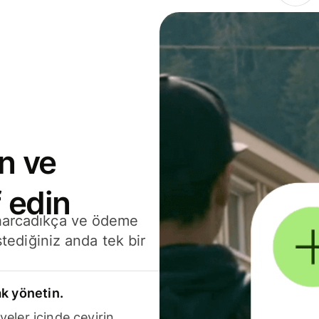
n ve
 edin
 harcadıkça ve ödeme
stediğiniz anda tek bir
k yönetin.
yeler içinde çevirin.