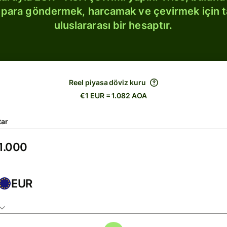
bi para göndermek, harcamak ve çevirmek için 
uluslararası bir hesaptır.
Reel piyasa döviz kuru
€1 EUR = 1.082 AOA
tar
EUR