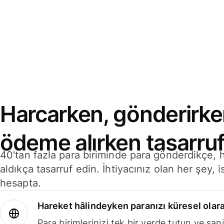
Harcarken, gönderirke
ödeme alırken tasarruf
40'tan fazla para biriminde para gönderdikçe,
aldıkça tasarruf edin. İhtiyacınız olan her şey, i
hesapta.
Hareket hâlindeyken paranızı küresel olara
Para birimlerinizi tek bir yerde tutun ve sani