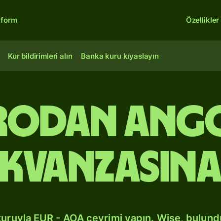
tform
Özellikler
Kur bildirimleri alın
Banka kuru kıyaslayın
rodan Ang
kvanzasın
kuruyla EUR - AOA çevrimi yapın. Wise, bulun