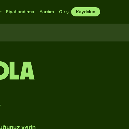
Fiyatlandırma
Yardım
Giriş
Kaydolun
ola
a
duğunuz yerin