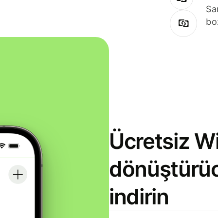
Sa
bo
Ücretsiz Wi
dönüştürü
indirin