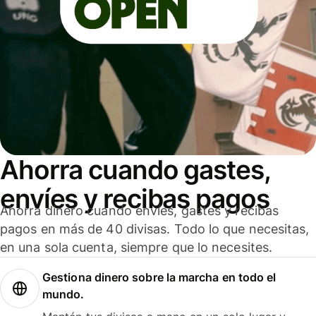
Ahorra cuando gastes,
envíes y recibas pagos
Ahorra dinero cuando envíes, gastes y recibas
pagos en más de 40 divisas. Todo lo que necesitas,
en una sola cuenta, siempre que lo necesites.
Gestiona dinero sobre la marcha en todo el
mundo.