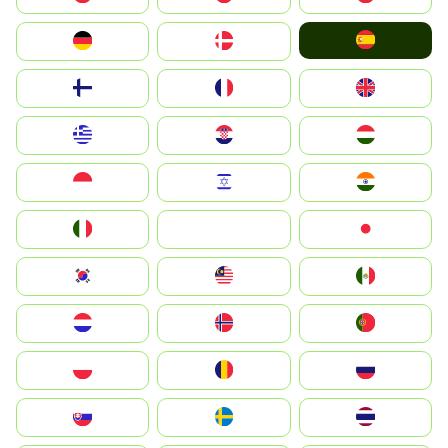
España
Deutschland
Denmark
Suomi
France
United Kingdom
Greece
Hrvatska
Magyarország
Indonesia
Israel
India
Italia
JA
Japan
South Korea
Malay
Mexico
Nederland
Norge
Portugal
Polska
România
Россия
Slovensko
Ruoŧŧa
ไทย