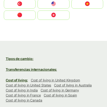
Türkiye
United States
Vietnam
中国
中國香港特別行政區
Tipos de cambio:
Transferencias internacionales:
Cost of living:
Cost of living in United Kingdom
Cost of living in United States
Cost of living in Australia
Cost of living in India
Cost of living in Germany
Cost of living in France
Cost of living in Spain
Cost of living in Canada