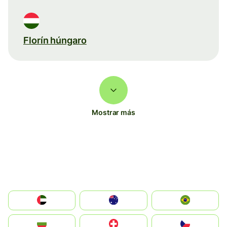
Florín húngaro
Mostrar más
الإمارات العربية المتحدة
Australia
Brazil
България
Switzerland
Czechia