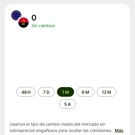
0
Sin cambios
Periodo
48 H
7 D
1 M
6 M
12 M
de
tiempo
5 A
Usamos el tipo de cambio medio del mercado sin
sobreprecios engañosos para ocultar las comisiones.
Más