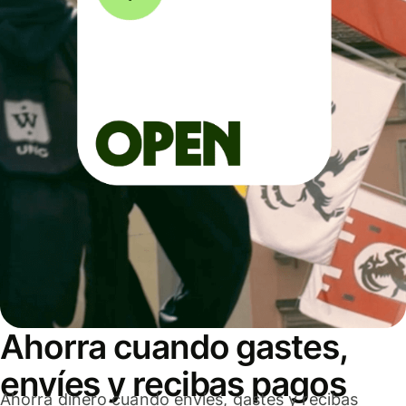
Ahorra cuando gastes,
envíes y recibas pagos
Ahorra dinero cuando envíes, gastes y recibas