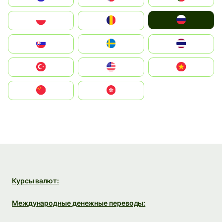
Россия
Polska
România
Slovensko
Ruoŧŧa
ไทย
Türkiye
United States
Vietnam
中国
中國香港特別行政區
Курсы валют:
Международные денежные переводы: