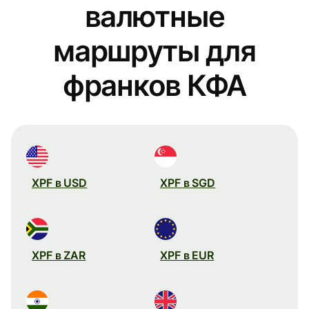
валютные
маршруты для
франков КФА
XPF в USD
XPF в SGD
XPF в ZAR
XPF в EUR