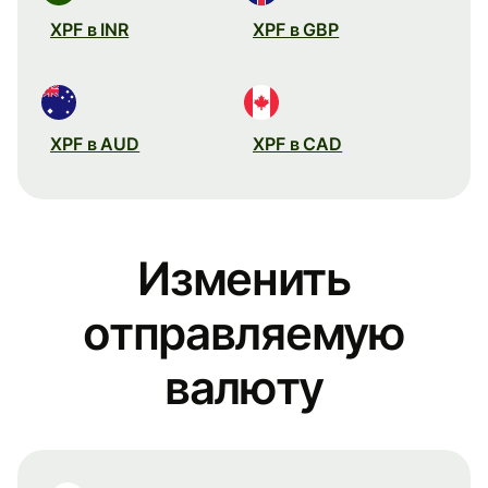
XPF в INR
XPF в GBP
XPF в AUD
XPF в CAD
Изменить
отправляемую
валюту