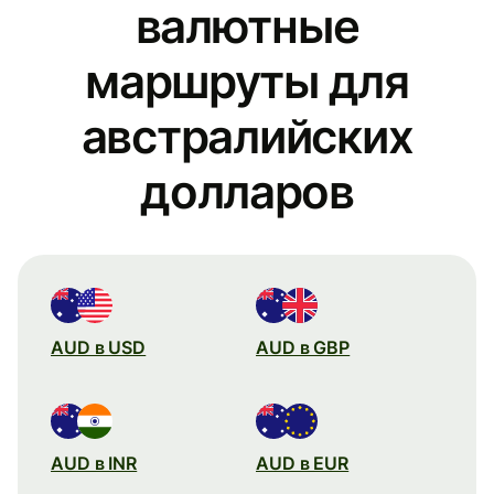
валютные
маршруты для
австралийских
долларов
AUD в USD
AUD в GBP
AUD в INR
AUD в EUR