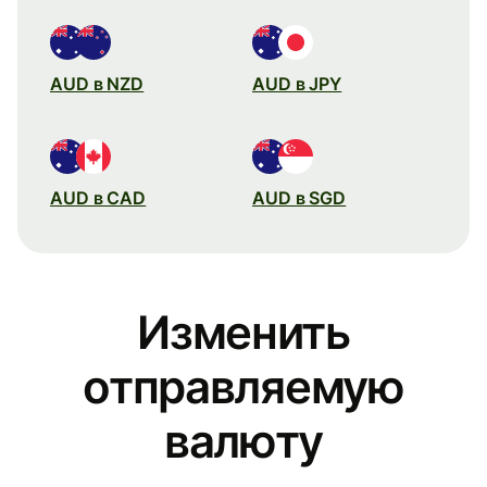
AUD в NZD
AUD в JPY
AUD в CAD
AUD в SGD
Изменить
отправляемую
валюту