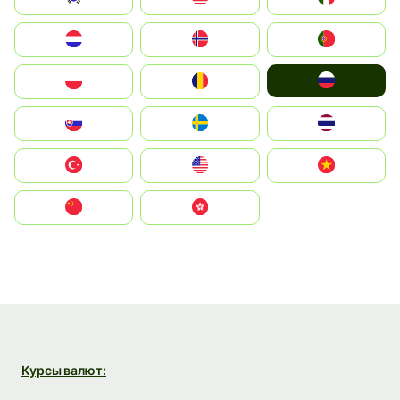
Nederland
Norge
Portugal
Россия
Polska
România
Slovensko
Ruoŧŧa
ไทย
Türkiye
United States
Vietnam
中国
中國香港特別行政區
Курсы валют: