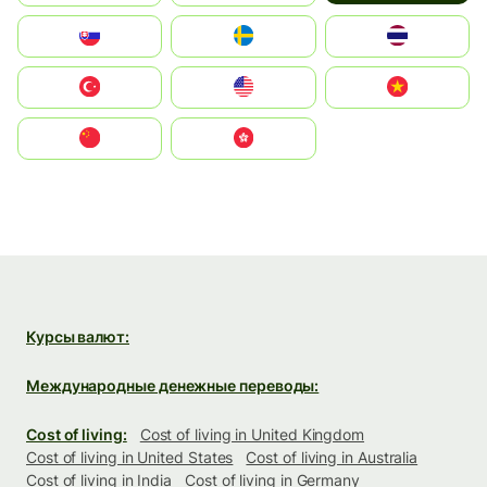
Slovensko
Ruoŧŧa
ไทย
Türkiye
United States
Vietnam
中国
中國香港特別行政區
Курсы валют:
Международные денежные переводы:
Cost of living:
Cost of living in United Kingdom
Cost of living in United States
Cost of living in Australia
Cost of living in India
Cost of living in Germany