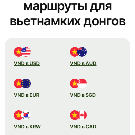
маршруты для
вьетнамких донгов
VND в USD
VND в AUD
VND в EUR
VND в SGD
VND в KRW
VND в CAD