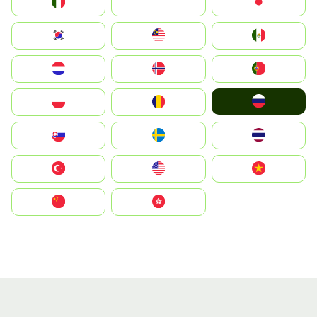
Italia
JA
Japan
South Korea
Malay
Mexico
Nederland
Norge
Portugal
Россия
Polska
România
Slovensko
Ruoŧŧa
ไทย
Türkiye
United States
Vietnam
中国
中國香港特別行政區