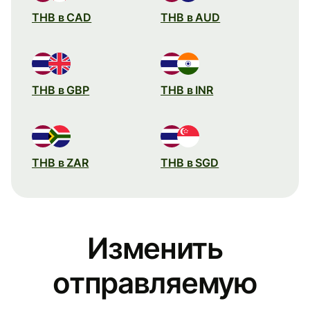
THB в CAD
THB в AUD
THB в GBP
THB в INR
THB в ZAR
THB в SGD
Изменить
отправляемую