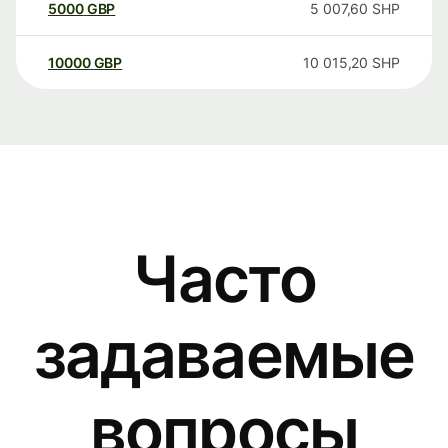
5000
GBP
5 007,60
SHP
10000
GBP
10 015,20
SHP
Часто
задаваемые
вопросы