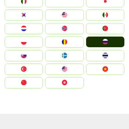
Italia
JA
Japan
South Korea
Malay
Mexico
Nederland
Norge
Portugal
Россия
Polska
România
Slovensko
Ruoŧŧa
ไทย
Türkiye
United States
Vietnam
中国
中國香港特別行政區