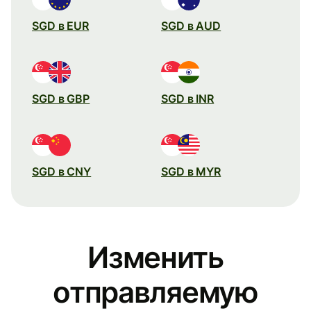
SGD в EUR
SGD в AUD
SGD в GBP
SGD в INR
SGD в CNY
SGD в MYR
Изменить
отправляемую