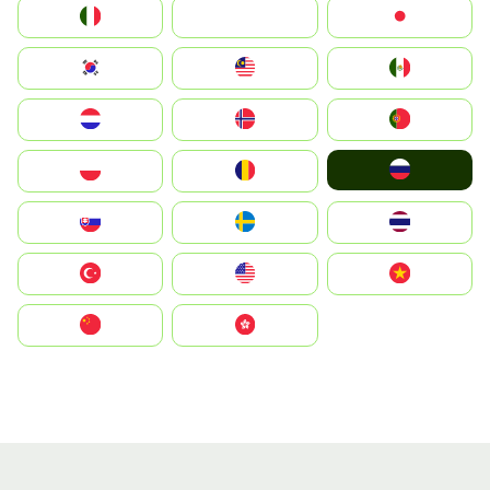
Italia
JA
Japan
South Korea
Malay
Mexico
Nederland
Norge
Portugal
Россия
Polska
România
Slovensko
Ruoŧŧa
ไทย
Türkiye
United States
Vietnam
中国
中國香港特別行政區