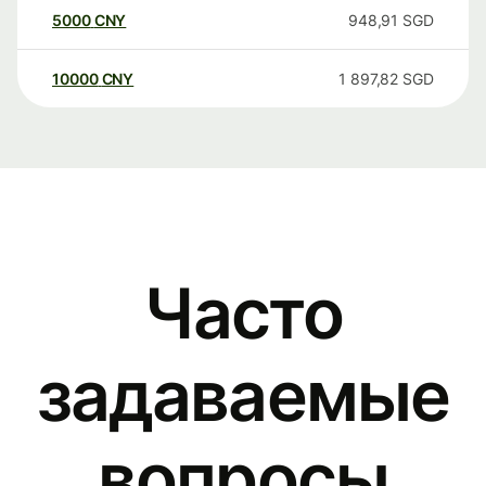
5000
CNY
948,91
SGD
10000
CNY
1 897,82
SGD
Часто
задаваемые
вопросы