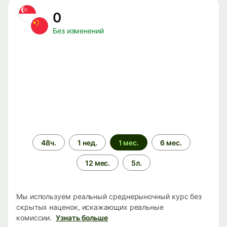
0
Без изменений
Период
48ч.
1 нед.
1 мес.
6 мес.
времени
12 мес.
5л.
Мы используем реальный среднерыночный курс без
скрытых наценок, искажающих реальные
комиссии.
Узнать больше