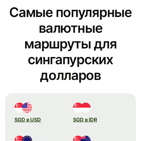
Самые популярные
валютные
маршруты для
сингапурских
долларов
SGD в USD
SGD в IDR