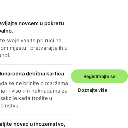
avljajte novcem u pokretu
balno.
te svoje valute pri ruci na
om mjestu i pretvarajte ih u
undi.
unarodna debitna kartica
Registrirajte se
ada se ne brinite o maržama
Doznajte više
ja ili visokim naknadama za
sakcije kada trošite u
zemstvu.
aljite novac u inozemstvo,