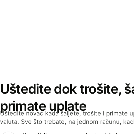
Uštedite dok trošite, ša
primate uplate
Uštedite novac kada šaljete, trošite i primate 
valuta. Sve što trebate, na jednom računu, ka