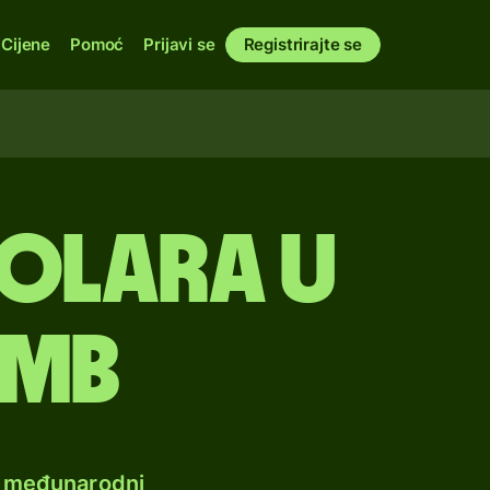
Cijene
Pomoć
Prijavi se
Registrirajte se
dolara u
rmb
e međunarodni