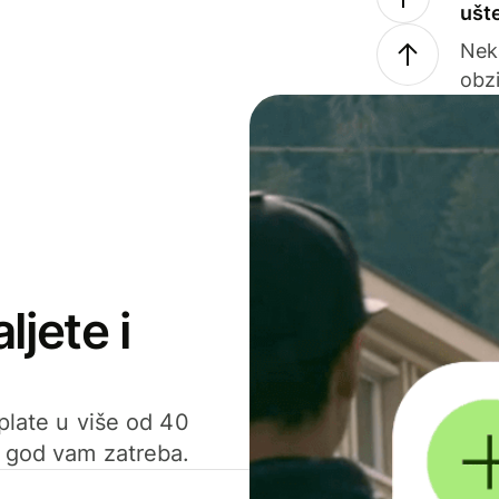
ušt
Nek
obzi
ljete i
uplate u više od 40
d god vam zatreba.