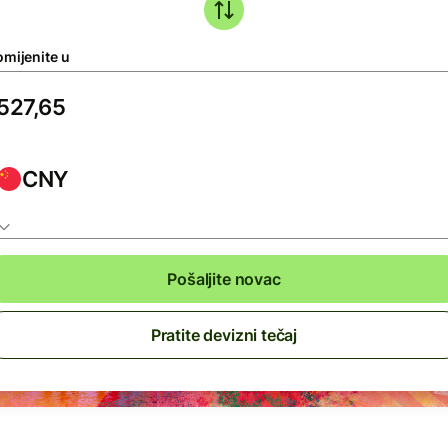
omijenite u
CNY
Pošaljite novac
Pratite devizni tečaj