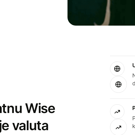
atnu Wise
P
je valuta