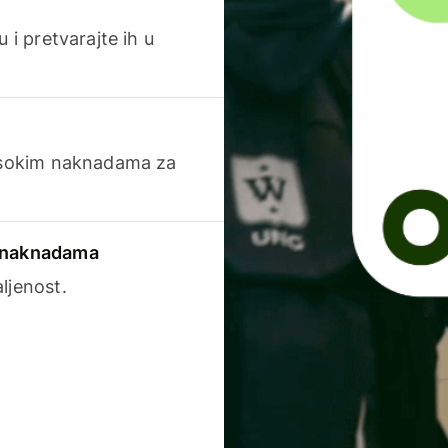
 i pretvarajte ih u
visokim naknadama za
a naknadama
ljenost.