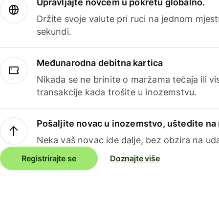
Upravljajte novcem u pokretu globalno.
Držite svoje valute pri ruci na jednom mjestu
sekundi.
Međunarodna debitna kartica
Nikada se ne brinite o maržama tečaja ili 
transakcije kada trošite u inozemstvu.
Pošaljite novac u inozemstvo, uštedite n
Neka vaš novac ide dalje, bez obzira na uda
Registrirajte se
Doznajte više