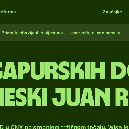
atforma
Značajke
Primajte obavijesti o cijenama
Usporedite cijene banaka
gapurskih 
neski juan 
GD u CNY po srednjem tržišnom tečaju. Wise j