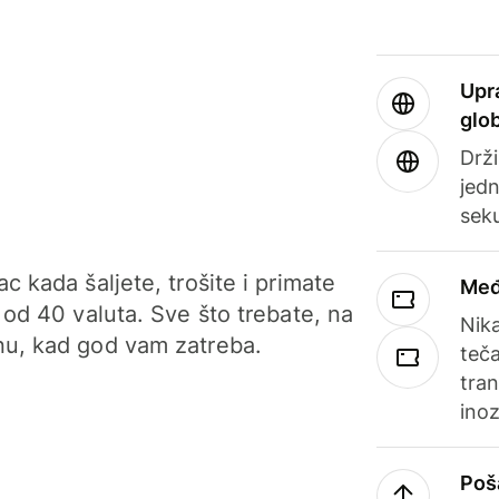
Upr
glo
Drži
jedn
sek
c kada šaljete, trošite i primate
Međ
 od 40 valuta. Sve što trebate, na
Nik
u, kad god vam zatreba.
teča
tran
ino
Poš