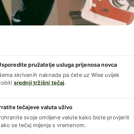
Usporedite pružatelje usluga prijenosa novca
Nema skrivenih naknada pa ćete uz Wise uvijek
dobiti
srednji tržišni tečaj
.
Pratite tečajeve valuta uživo
ohranite svoje omiljene valute kako biste provjerili
kako se tečaj mijenja s vremenom.