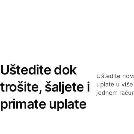
Uštedite dok
Uštedite nova
trošite, šaljete i
uplate u više
jednom račun
primate uplate