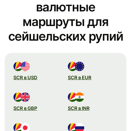
валютные
маршруты для
сейшельских рупий
SCR в USD
SCR в EUR
SCR в GBP
SCR в INR