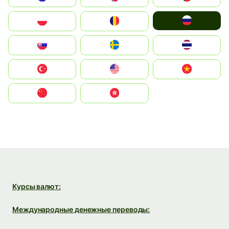
Россия
Polska
România
Slovensko
Ruoŧŧa
ไทย
Türkiye
United States
Vietnam
中国
中國香港特別行政區
Курсы валют:
Международные денежные переводы: