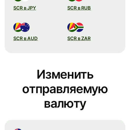
SCR в JPY
SCR в RUB
SCR в AUD
SCR в ZAR
Изменить
отправляемую
валюту