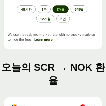
기
48시간
1주
1개월
6개월
간
12개월
5년
We use the real, mid-market rate with no sneaky mark-up
to hide the fees.
Learn more
오늘의 SCR → NOK 환
율