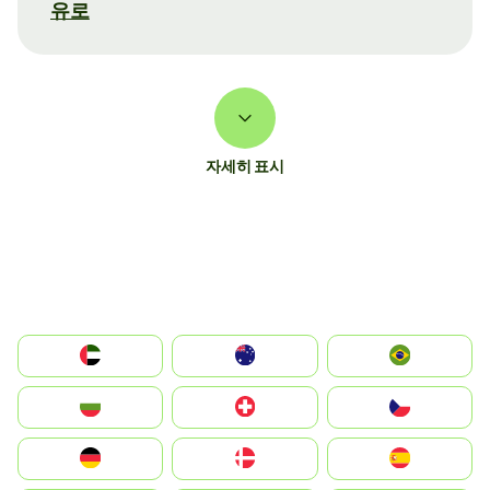
유로
자세히 표시
الإمارات العربية المتحدة
Australia
Brazil
България
Switzerland
Czechia
Deutschland
Denmark
España