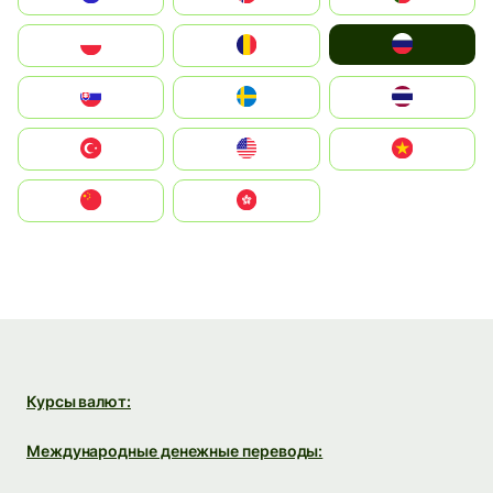
Россия
Polska
România
Slovensko
Ruoŧŧa
ไทย
Türkiye
United States
Vietnam
中国
中國香港特別行政區
Курсы валют:
Международные денежные переводы: