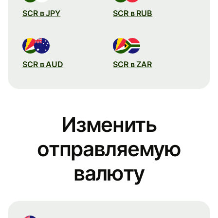
SCR в JPY
SCR в RUB
SCR в AUD
SCR в ZAR
Изменить
отправляемую
валюту