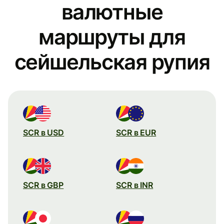
валютные
маршруты для
сейшельская рупия
SCR в USD
SCR в EUR
SCR в GBP
SCR в INR