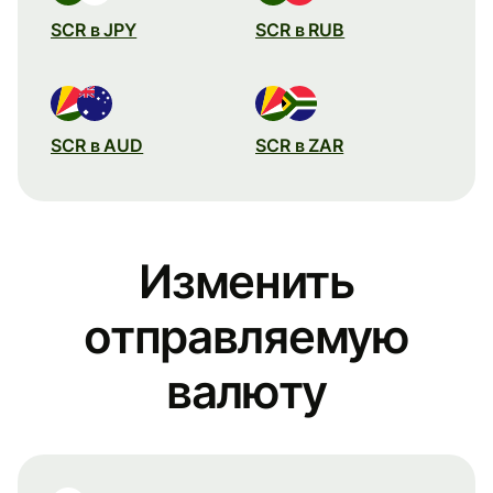
SCR в JPY
SCR в RUB
SCR в AUD
SCR в ZAR
Изменить
отправляемую
валюту