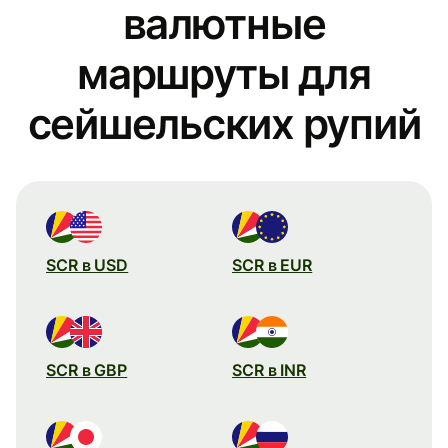
валютные
маршруты для
сейшельских рупий
SCR в USD
SCR в EUR
SCR в GBP
SCR в INR