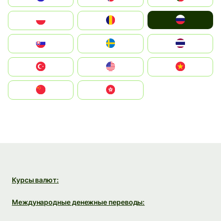
Россия
Polska
România
Slovensko
Ruoŧŧa
ไทย
Türkiye
United States
Vietnam
中国
中國香港特別行政區
Курсы валют:
Международные денежные переводы: