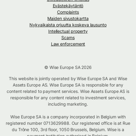
Evästekäytäntö
Complaints
Maiden sivustokartta
Nykyaikaista orjuutta koskeva lausunto
Intellectual property
Scams
Law enforcement
© Wise Europe SA 2026
This website is jointly operated by Wise Europe SA and Wise
Assets Europe AS. Wise Europe SA is responsible for any
content related to payment services. Wise Assets Europe AS is
responsible for any content related to investment services,
including marketing.
Wise Europe SA is a company incorporated in Belgium with
registered number 0713629988. Our registered office is at Rue
du Trône 100, 3rd floor, 1050 Brussels, Belgium. Wise is a
payment institution authorised in Belgium.