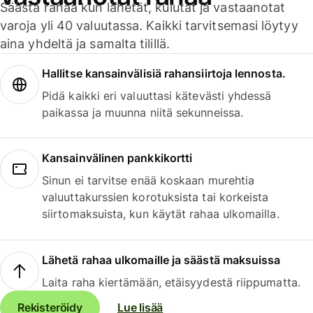
Säästä rahaa kun lähetät, kulutat ja vastaanotat
varoja yli 40 valuutassa. Kaikki tarvitsemasi löytyy
aina yhdeltä ja samalta tilillä.
Hallitse kansainvälisiä rahansiirtoja lennosta.
Pidä kaikki eri valuuttasi kätevästi yhdessä
paikassa ja muunna niitä sekunneissa.
Kansainvälinen pankkikortti
Sinun ei tarvitse enää koskaan murehtia
valuuttakurssien korotuksista tai korkeista
siirtomaksuista, kun käytät rahaa ulkomailla.
Lähetä rahaa ulkomaille ja säästä maksuissa
Laita raha kiertämään, etäisyydestä riippumatta.
Rekisteröidy
Lue lisää