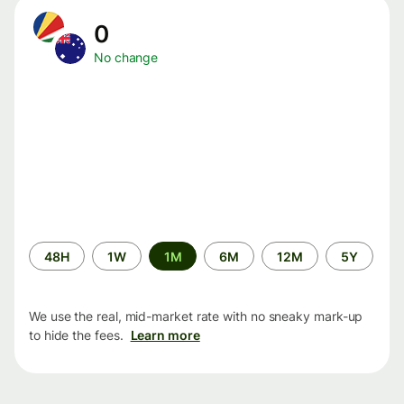
0
No change
Time
48H
1W
1M
6M
12M
5Y
period
We use the real, mid-market rate with no sneaky mark-up
to hide the fees.
Learn more