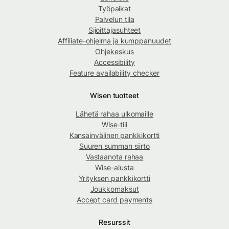
Työpaikat
Palvelun tila
Sijoittajasuhteet
Affiliate-ohjelma ja kumppanuudet
Ohjekeskus
Accessibility
Feature availability checker
Wisen tuotteet
Lähetä rahaa ulkomaille
Wise-tili
Kansainvälinen pankkikortti
Suuren summan siirto
Vastaanota rahaa
Wise-alusta
Yrityksen pankkikortti
Joukkomaksut
Accept card payments
Resurssit