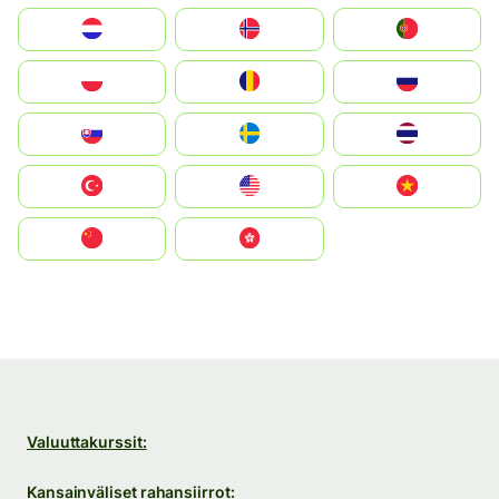
Nederland
Norge
Portugal
Polska
România
Россия
Slovensko
Ruoŧŧa
ไทย
Türkiye
United States
Vietnam
中国
中國香港特別行政區
Valuuttakurssit:
Kansainväliset rahansiirrot: