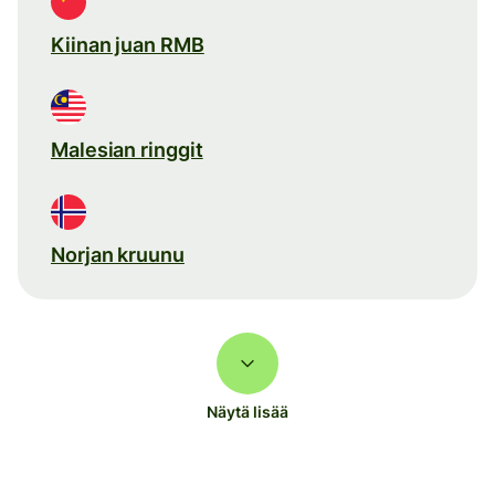
Kiinan juan RMB
Malesian ringgit
Norjan kruunu
Näytä lisää