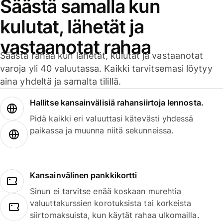
Säästä samalla kun
kulutat, lähetät ja
vastaanotat rahaa
Säästä rahaa kun lähetät, kulutat ja vastaanotat
varoja yli 40 valuutassa. Kaikki tarvitsemasi löytyy
aina yhdeltä ja samalta tilillä.
Hallitse kansainvälisiä rahansiirtoja lennosta.
Pidä kaikki eri valuuttasi kätevästi yhdessä
paikassa ja muunna niitä sekunneissa.
Kansainvälinen pankkikortti
Sinun ei tarvitse enää koskaan murehtia
valuuttakurssien korotuksista tai korkeista
siirtomaksuista, kun käytät rahaa ulkomailla.