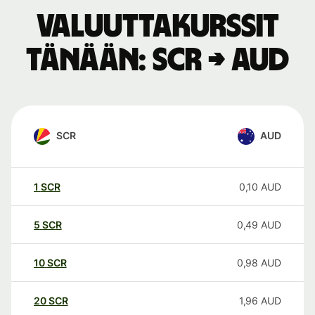
Valuuttakurssit
tänään: SCR → AUD
SCR
AUD
1
SCR
0,10
AUD
5
SCR
0,49
AUD
10
SCR
0,98
AUD
20
SCR
1,96
AUD