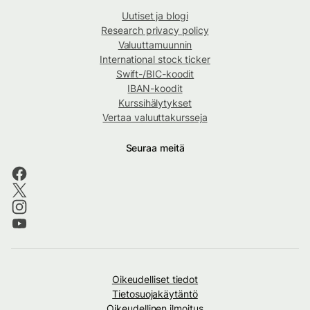
Uutiset ja blogi
Research privacy policy
Valuuttamuunnin
International stock ticker
Swift-/BIC-koodit
IBAN-koodit
Kurssihälytykset
Vertaa valuuttakursseja
Seuraa meitä
Oikeudelliset tiedot
Tietosuojakäytäntö
Oikeudellinen ilmoitus