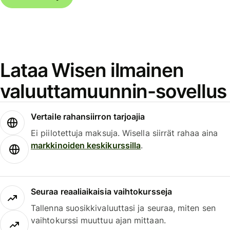
Lataa Wisen ilmainen
valuuttamuunnin-sovellus
Vertaile rahansiirron tarjoajia
Ei piilotettuja maksuja. Wisella siirrät rahaa aina
markkinoiden keskikurssilla
.
Seuraa reaaliaikaisia vaihtokursseja
Tallenna suosikkivaluuttasi ja seuraa, miten sen
vaihtokurssi muuttuu ajan mittaan.