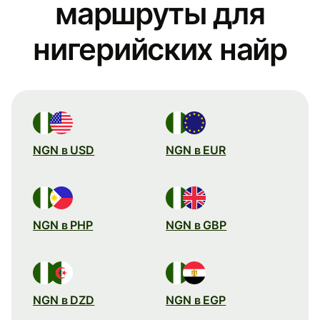
маршруты для
нигерийских найр
NGN в USD
NGN в EUR
NGN в PHP
NGN в GBP
NGN в DZD
NGN в EGP