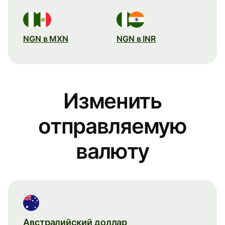
NGN в MXN
NGN в INR
Изменить
отправляемую
валюту
Австралийский доллар