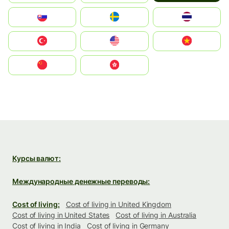
Slovensko
Ruoŧŧa
ไทย
Türkiye
United States
Vietnam
中国
中國香港特別行政區
Курсы валют:
Международные денежные переводы:
Cost of living:
Cost of living in United Kingdom
Cost of living in United States
Cost of living in Australia
Cost of living in India
Cost of living in Germany