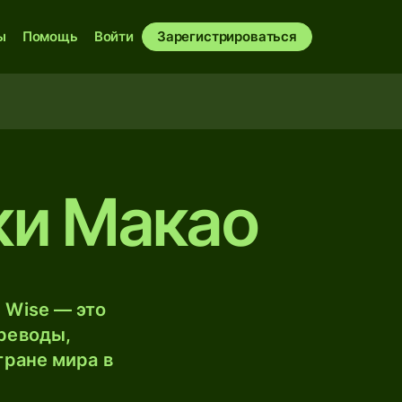
ы
Помощь
Войти
Зарегистрироваться
ки Макао
 Wise — это
реводы,
тране мира в