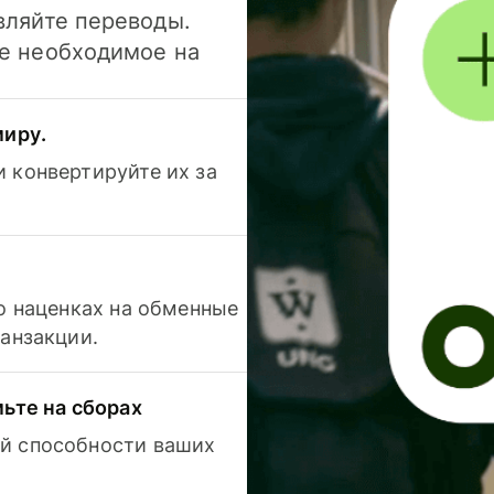
вляйте переводы.
се необходимое на
миру.
 конвертируйте их за
 о наценках на обменные
ранзакции.
мьте на сборах
й способности ваших