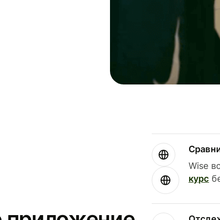
Сравн
Wise в
курс
бе
е приложение
Отсле