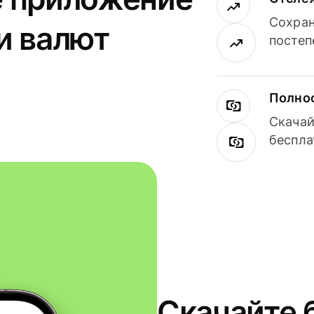
Сохран
и валют
постеп
Полнос
Скачай
беспла
Скачайте 