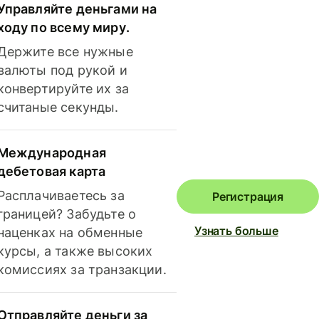
Управляйте деньгами на
ходу по всему миру.
Держите все нужные
валюты под рукой и
конвертируйте их за
считаные секунды.
Международная
дебетовая карта
Расплачиваетесь за
Регистрация
границей? Забудьте о
Узнать больше
наценках на обменные
курсы, а также высоких
комиссиях за транзакции.
Отправляйте деньги за