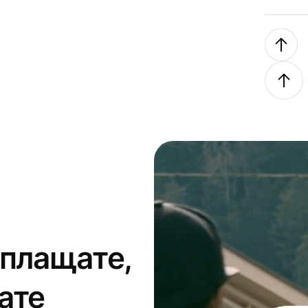
 плащате,
ате