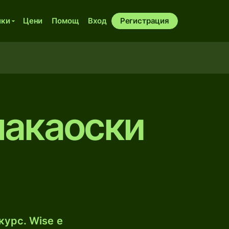
ики
Цени
Помощ
Вход
Регистрация
макаоски
курс. Wise е