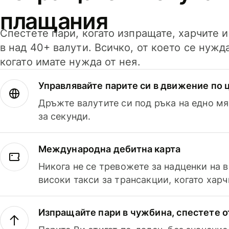
плащания
Спестете пари, когато изпращате, харчите 
в над 40+ валути. Всичко, от което се нужд
когато имате нужда от нея.
Управлявайте парите си в движение по ц
Дръжте валутите си под ръка на едно мя
за секунди.
Международна дебитна карта
Никога не се тревожете за надценки на 
високи такси за трансакции, когато харч
Изпращайте пари в чужбина, спестете о