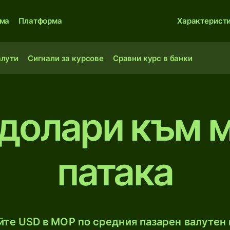
ма
Платформа
Характерист
алути
Сигнали за курсове
Сравни курс в банки
долари към 
патака
те USD в MOP по средния пазарен валутен 