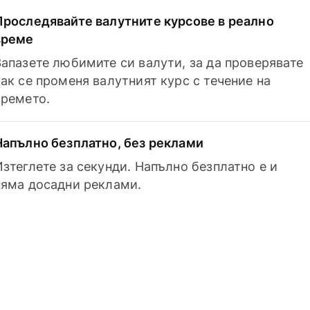
Проследявайте валутните курсове в реално
време
Запазете любимите си валути, за да проверявате
как се променя валутният курс с течение на
времето.
Напълно безплатно, без реклами
Изтеглете за секунди. Напълно безплатно е и
няма досадни реклами.