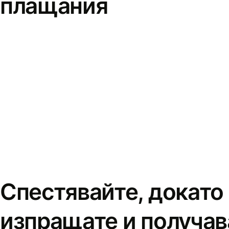
плащания
Спестявайте, докато
изпращате и получав