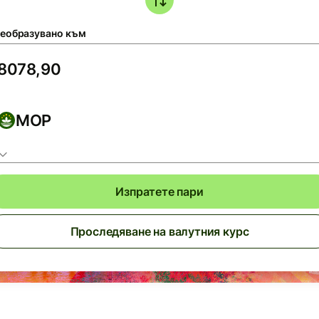
еобразувано към
MOP
Изпратете пари
Проследяване на валутния курс