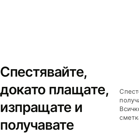
Спестявайте,
докато плащате,
Спест
получ
изпращате и
Всичк
сметк
получавате