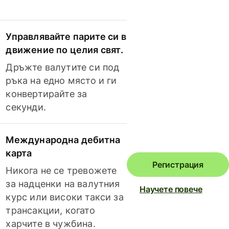
Управлявайте парите си в
движение по целия свят.
Дръжте валутите си под
ръка на едно място и ги
конвертирайте за
секунди.
Международна дебитна
карта
Регистрация
Никога не се тревожете
за надценки на валутния
Научете повече
курс или високи такси за
трансакции, когато
харчите в чужбина.