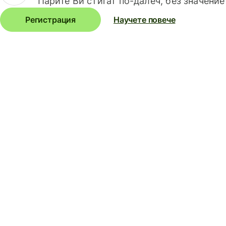
Парите Ви стигат по-далеч, без значение
Регистрация
Научете повече