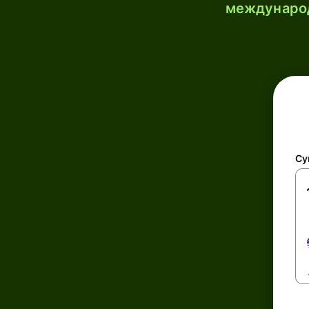
международ
Су