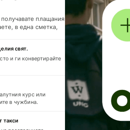
и получавате плащания
аете, в една сметка,
елия свят.
сто и ги конвертирайте
валутния курс или
ите в чужбина.
т такси